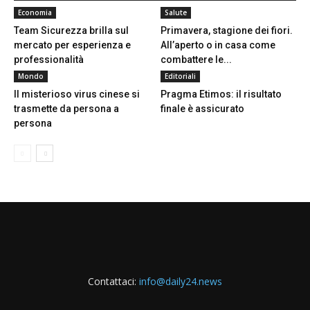
Economia
Salute
Team Sicurezza brilla sul
Primavera, stagione dei fiori.
mercato per esperienza e
All’aperto o in casa come
professionalità
combattere le...
Mondo
Editoriali
Il misterioso virus cinese si
Pragma Etimos: il risultato
trasmette da persona a
finale è assicurato
persona
Contattaci:
info@daily24.news