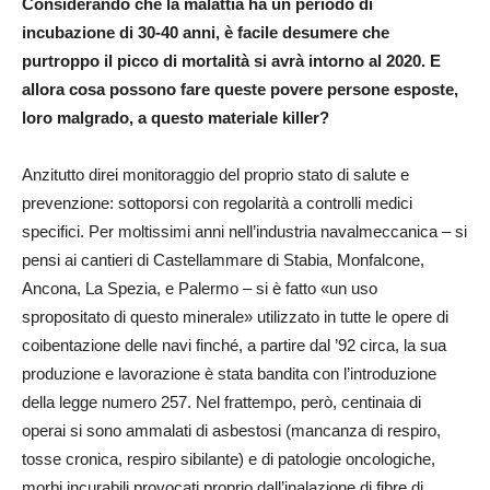
Considerando che la malattia ha un periodo di
incubazione di 30-40 anni, è facile desumere che
purtroppo il picco di mortalità si avrà intorno al 2020. E
allora cosa possono fare queste povere persone esposte,
loro malgrado, a questo materiale killer?
Anzitutto direi monitoraggio del proprio stato di salute e
prevenzione: sottoporsi con regolarità a controlli medici
specifici. Per moltissimi anni nell’industria navalmeccanica – si
pensi ai cantieri di Castellammare di Stabia, Monfalcone,
Ancona, La Spezia, e Palermo – si è fatto «un uso
spropositato di questo minerale» utilizzato in tutte le opere di
coibentazione delle navi finché, a partire dal ’92 circa, la sua
produzione e lavorazione è stata bandita con l’introduzione
della legge numero 257. Nel frattempo, però, centinaia di
operai si sono ammalati di asbestosi (mancanza di respiro,
tosse cronica, respiro sibilante) e di patologie oncologiche,
morbi incurabili provocati proprio dall’inalazione di fibre di