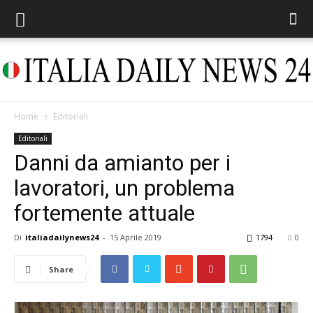
Home
Editoriali
Italia
Editoriali
Danni da amianto per i
lavoratori, un problema
Daily
fortemente attuale
Di
italiadailynews24
-
15 Aprile 2019
1794
0
News
Share