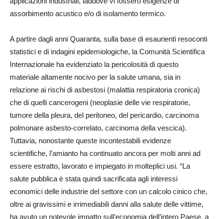
applicazioni industriali, laddove vi fossero esigenze di
assorbimento acustico e/o di isolamento termico.
A partire dagli anni Quaranta, sulla base di esaurienti resoconti
statistici e di indagini epidemiologiche, la Comunità Scientifica
Internazionale ha evidenziato la pericolosità di questo
materiale altamente nocivo per la salute umana, sia in
relazione ai rischi di asbestosi (malattia respiratoria cronica)
che di quelli cancerogeni (neoplasie delle vie respiratorie,
tumore della pleura, del peritoneo, del pericardio, carcinoma
polmonare asbesto-correlato, carcinoma della vescica).
Tuttavia, nonostante queste incontestabili evidenze
scientifiche, l’amianto ha continuato ancora per molti anni ad
essere estratto, lavorato e impiegato in molteplici usi. “La
salute pubblica è stata quindi sacrificata agli interessi
economici delle industrie del settore con un calcolo cinico che,
oltre ai gravissimi e irrimediabili danni alla salute delle vittime,
ha avuto un notevole impatto sull’economia dell’intero Paese, a