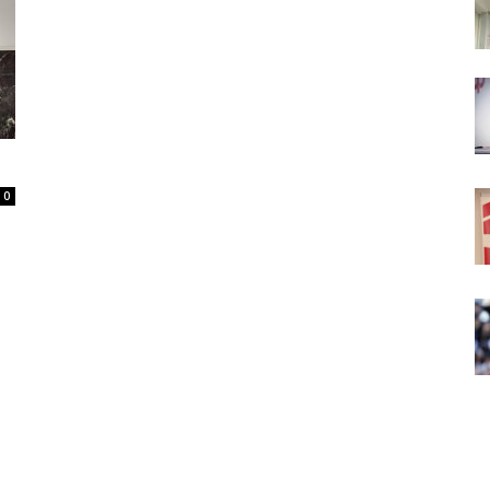
Daily
0
News
24