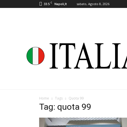
C
33.5
sabato, Agosto 8, 2026
Napoli,It
Home
Tags
Quota 99
Tag: quota 99