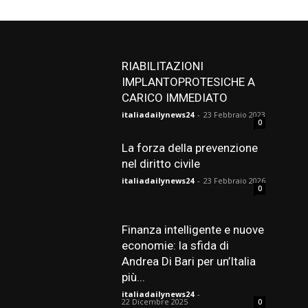
RIABILITAZIONI
IMPLANTOPROTESICHE A
CARICO IMMEDIATO
italiadailynews24
-
23 Febbraio 2023
0
La forza della prevenzione
nel diritto civile
italiadailynews24
-
23 Febbraio 2026
0
Finanza intelligente e nuove
economie: la sfida di
Andrea Di Bari per un’Italia
più...
italiadailynews24
-
22 Dicembre 2025
0