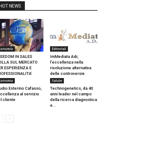
HOT NEWS
conomia
Editoriali
REEDOM IN SALES
ImMediata Adr,
RILLA SUL MERCATO
l’eccellenza nella
ER ESPERIENZA E
risoluzione alternativa
ROFESSIONALITA’
delle controversie
conomia
Salute
udio Esterino Cafasso,
Technogenetics, da 40
eccellenza al servizio
anni leader nel campo
l cliente
della ricerca diagnostica
e...