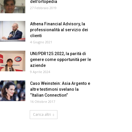
dell’ortopedia
27 Febbraio 2019
Athena Financial Advisory, la
professionalità al servizio dei
clienti
4 Giugno 2021
UNI/PDR125:2022, la parità di
genere come opportunità per le
aziende
9 Aprile 2024
Caso Weinstein: Asia Argento e
altre testimoni svelano la
“Italian Connection”
16 Ottobre 2017
Carica altri