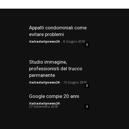
Appalti condominiali come
evitare problemi
italiadailynews24
-
8 Giugno 2018
0
Studio immagine,
professionisti del trucco
permanente
italiadailynews24
-
15 Giugno 2018
0
Google compie 20 anni
italiadailynews24
-
27 Settembre 2018
0