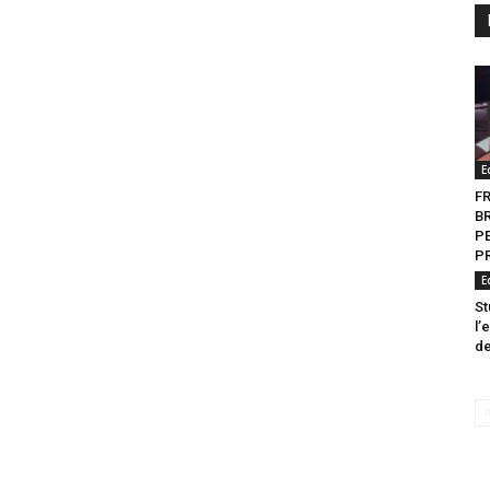
E
F
B
P
P
E
St
l’
de