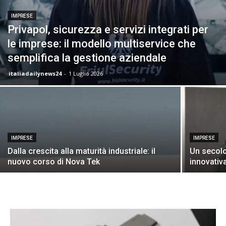
24
IMPRESE
Privapol, sicurezza e servizi integrati per
le imprese: il modello multiservice che
semplifica la gestione aziendale
italiadailynews24
-
1 Luglio 2026
IMPRESE
IMPRESE
Dalla crescita alla maturità industriale: il
Un secolo 
nuovo corso di Nova Tek
innovativ