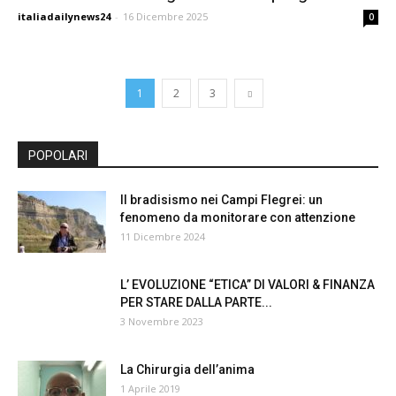
italiadailynews24
-
16 Dicembre 2025
0
1
2
3
POPOLARI
Il bradisismo nei Campi Flegrei: un
fenomeno da monitorare con attenzione
11 Dicembre 2024
L’ EVOLUZIONE “ETICA” DI VALORI & FINANZA
PER STARE DALLA PARTE...
3 Novembre 2023
La Chirurgia dell’anima
1 Aprile 2019