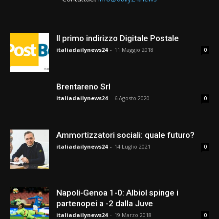
Il primo indirizzo Digitale Postale
italiadailynews24
-
11 Maggio 2018
0
Brentareno Srl
italiadailynews24
-
6 Agosto 2020
0
Ammortizzatori sociali: quale futuro?
italiadailynews24
-
14 Luglio 2021
0
Napoli-Genoa 1-0: Albiol spinge i
partenopei a -2 dalla Juve
italiadailynews24
-
19 Marzo 2018
0