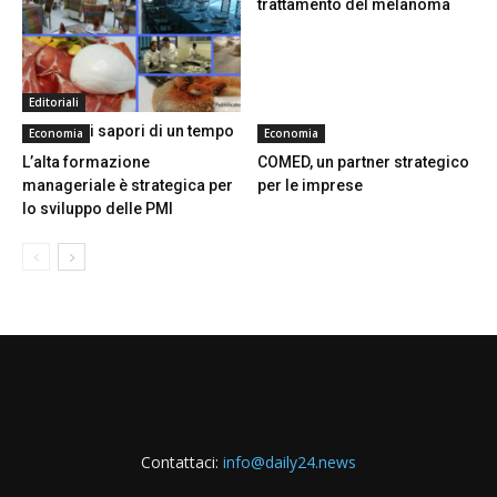
trattamento del melanoma
Editoriali
Gli antichi sapori di un tempo
Economia
Economia
L’alta formazione
COMED, un partner strategico
manageriale è strategica per
per le imprese
lo sviluppo delle PMI
Contattaci:
info@daily24.news