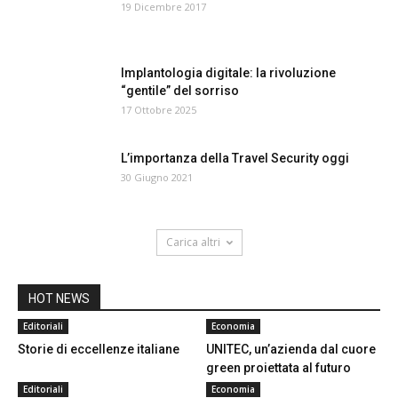
19 Dicembre 2017
Implantologia digitale: la rivoluzione
“gentile” del sorriso
17 Ottobre 2025
L’importanza della Travel Security oggi
30 Giugno 2021
Carica altri
HOT NEWS
Editoriali
Economia
Storie di eccellenze italiane
UNITEC, un’azienda dal cuore
green proiettata al futuro
Editoriali
Economia