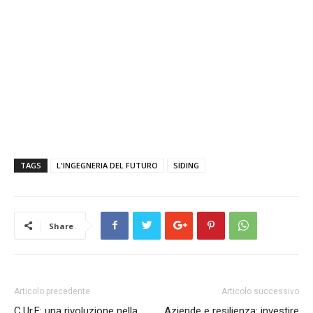
TAGS
L'INGEGNERIA DEL FUTURO
SIDING
Share
Articolo precedente
Articolo successivo
C.Ur.E: una rivoluzione nella
Aziende e resilienza: investire