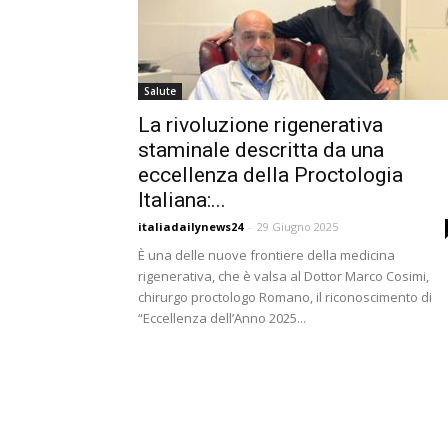
Salute
La rivoluzione rigenerativa
staminale descritta da una
eccellenza della Proctologia
Italiana:...
italiadailynews24
-
29 Giugno 2025
È una delle nuove frontiere della medicina
rigenerativa, che è valsa al Dottor Marco Cosimi,
chirurgo proctologo Romano, il riconoscimento di
“Eccellenza dell’Anno 2025...