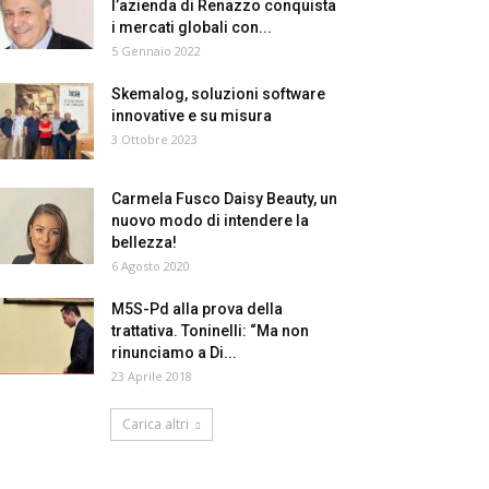
l’azienda di Renazzo conquista
i mercati globali con...
5 Gennaio 2022
Skemalog, soluzioni software
innovative e su misura
3 Ottobre 2023
Carmela Fusco Daisy Beauty, un
nuovo modo di intendere la
bellezza!
6 Agosto 2020
M5S-Pd alla prova della
trattativa. Toninelli: “Ma non
rinunciamo a Di...
23 Aprile 2018
Carica altri