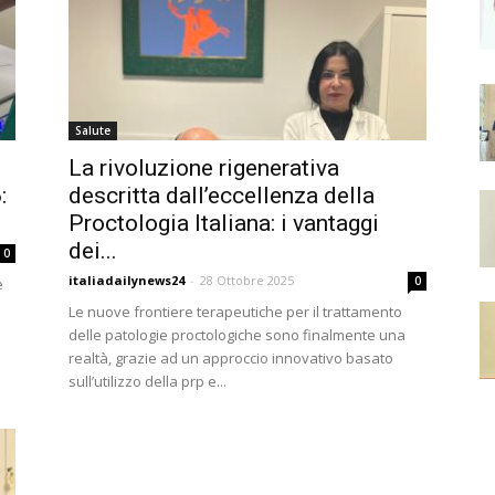
Daily
Salute
La rivoluzione rigenerativa
:
descritta dall’eccellenza della
Proctologia Italiana: i vantaggi
dei...
0
italiadailynews24
-
28 Ottobre 2025
0
e
News
Le nuove frontiere terapeutiche per il trattamento
delle patologie proctologiche sono finalmente una
realtà, grazie ad un approccio innovativo basato
sull’utilizzo della prp e...
24