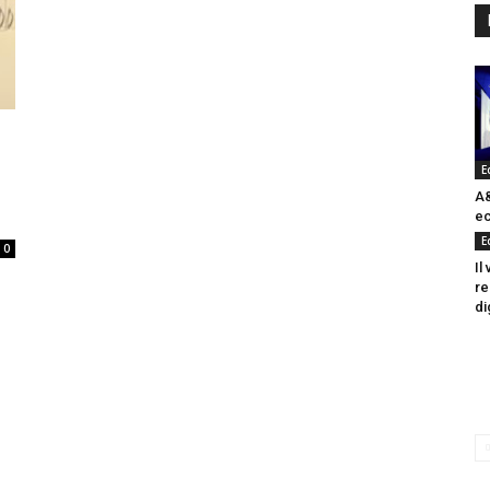
E
A&
ec
E
0
Il
re
di