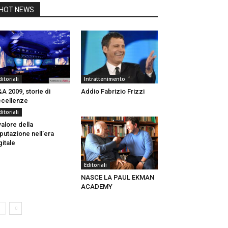
HOT NEWS
ditoriali
Intrattenimento
A 2009, storie di
Addio Fabrizio Frizzi
cellenze
ditoriali
 valore della
putazione nell’era
gitale
Editoriali
NASCE LA PAUL EKMAN
ACADEMY