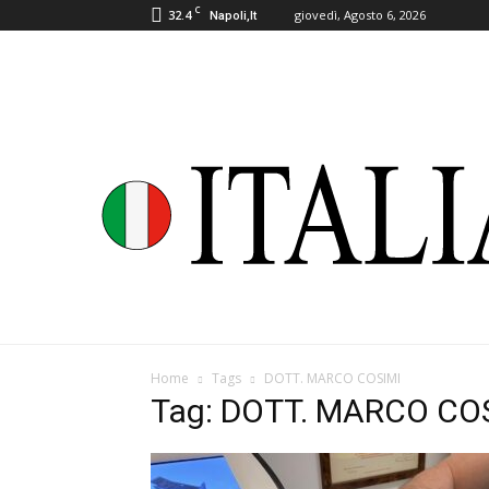
C
32.4
giovedì, Agosto 6, 2026
Napoli,It
Home
Tags
DOTT. MARCO COSIMI
Tag: DOTT. MARCO CO