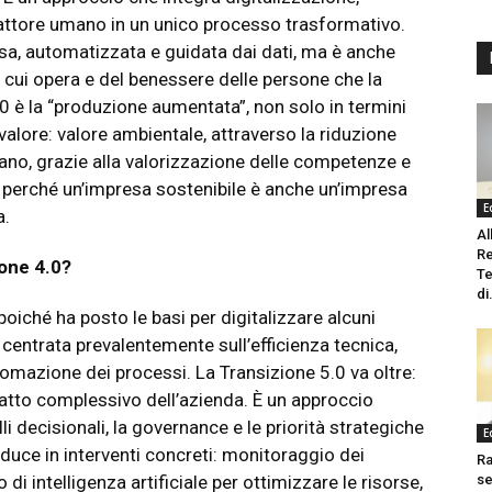
 fattore umano in un unico processo trasformativo.
ssa, automatizzata e guidata dai dati, ma è anche
 cui opera e del benessere delle persone che la
.0 è la “produzione aumentata”, non solo in termini
 valore: valore ambientale, attraverso la riduzione
mano, grazie alla valorizzazione delle competenze e
e, perché un’impresa sostenibile è anche un’impresa
E
a.
Al
Re
ione 4.0?
Te
di.
oiché ha posto le basi per digitalizzare alcuni
 centrata prevalentemente sull’efficienza tecnica,
tomazione dei processi. La Transizione 5.0 va oltre:
patto complessivo dell’azienda. È un approccio
i decisionali, la governance e le priorità strategiche
E
raduce in interventi concreti: monitoraggio dei
Ra
di intelligenza artificiale per ottimizzare le risorse,
s