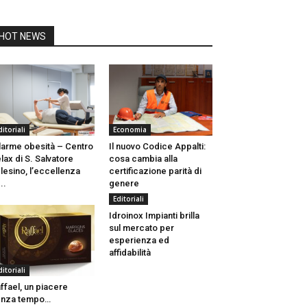
HOT NEWS
ditoriali
Economia
larme obesità – Centro
Il nuovo Codice Appalti:
lax di S. Salvatore
cosa cambia alla
lesino, l’eccellenza
certificazione parità di
..
genere
Editoriali
Idroinox Impianti brilla
sul mercato per
esperienza ed
affidabilità
ditoriali
ffael, un piacere
enza tempo…