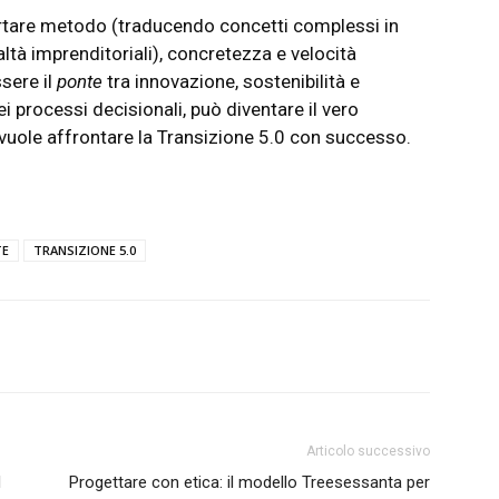
portare metodo (traducendo concetti complessi in
altà imprenditoriali), concretezza e velocità
sere il
ponte
tra innovazione, sostenibilità e
i processi decisionali, può diventare il vero
 vuole affrontare la Transizione 5.0 con successo.
TE
TRANSIZIONE 5.0
Articolo successivo
d
Progettare con etica: il modello Treesessanta per