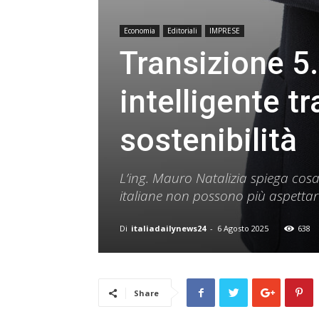
Economia
Editoriali
IMPRESE
Transizione 5.
intelligente tr
sostenibilità
L’ing. Mauro Natalizia spiega cos
italiane non possono più aspettar
Di
italiadailynews24
-
6 Agosto 2025
638
Share