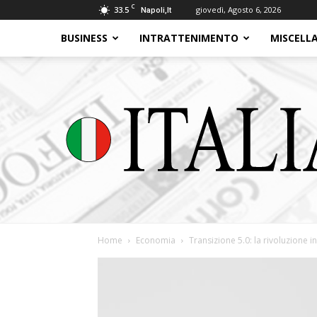
C
33.5
giovedì, Agosto 6, 2026
Napoli,It
BUSINESS
INTRATTENIMENTO
MISCELL
Home
Economia
Transizione 5.0: la rivoluzione in