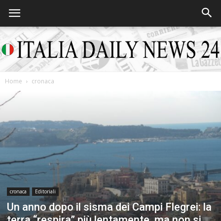
Home
cronaca
Italia
Daily
News
cronaca
Editoriali
Un anno dopo il sisma dei Campi Flegrei: la
terra “respira” più lentamente, ma non si