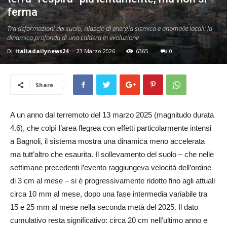
24
ferma
Tra deformazioni del suolo, rilascio di energia sismica e anomalie locali: la
dinamica profonda di una caldera in evoluzione
Di
italiadailynews24
-
23 Marzo 2026
6365
0
Share
A un anno dal terremoto del 13 marzo 2025 (magnitudo durata
4.6), che colpì l’area flegrea con effetti particolarmente intensi
a Bagnoli, il sistema mostra una dinamica meno accelerata
ma tutt’altro che esaurita. Il sollevamento del suolo – che nelle
settimane precedenti l’evento raggiungeva velocità dell’ordine
di 3 cm al mese – si è progressivamente ridotto fino agli attuali
circa 10 mm al mese, dopo una fase intermedia variabile tra
15 e 25 mm al mese nella seconda metà del 2025. Il dato
cumulativo resta significativo: circa 20 cm nell’ultimo anno e