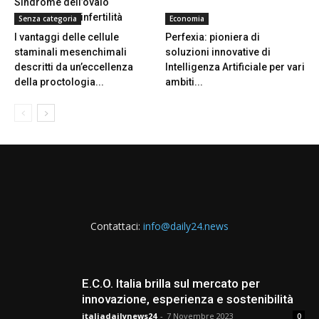
Sindrome dell’ovaio
policistico ed infertilità
Senza categoria
Economia
I vantaggi delle cellule
Perfexia: pioniera di
staminali mesenchimali
soluzioni innovative di
descritti da un’eccellenza
Intelligenza Artificiale per vari
della proctologia...
ambiti...
Contattaci:
info@daily24.news
E.C.O. Italia brilla sul mercato per
innovazione, esperienza e sostenibilità
italiadailynews24
-
7 Novembre 2023
0