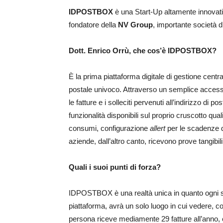
IDPOSTBOX
è una Start-Up altamente innovativ
fondatore della
NV Group
, importante società di
Dott. Enrico Orrù, che cos’è IDPOSTBOX?
È la prima piattaforma digitale di gestione central
postale univoco. Attraverso un semplice accesso
le fatture e i solleciti pervenuti all’indirizzo di p
funzionalità disponibili sul proprio cruscotto q
consumi, configurazione
allert
per le scadenze d
aziende, dall’altro canto, ricevono prove tangibil
Quali i suoi punti di forza?
IDPOSTBOX è una realtà unica in quanto ogni sog
piattaforma, avrà un solo luogo in cui vedere, co
persona riceve mediamente 29 fatture all’anno,