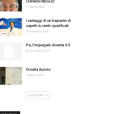
CURARSI MEGLIO
17 Aprile 2020
I vantaggi di un trapianto di
capelli in centri qualificati
10 Gennaio 2020
P.a, l’impiegato diventa 4.0
28 Dicembre 2017
Ornella Auzino
5 Marzo 2020
Carica altri