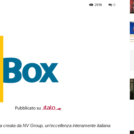
2959
0
Daily
News
creata da NV Group, un’eccellenza interamente italiana
24