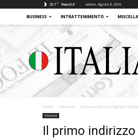
C
25.7
sabato, Agosto 8, 2026
Napoli,It
BUSINESS
INTRATTENIMENTO
MISCELL
Home
Editoriali
Il primo indirizzo Digitale Postale
Editoriali
Il primo indirizzo