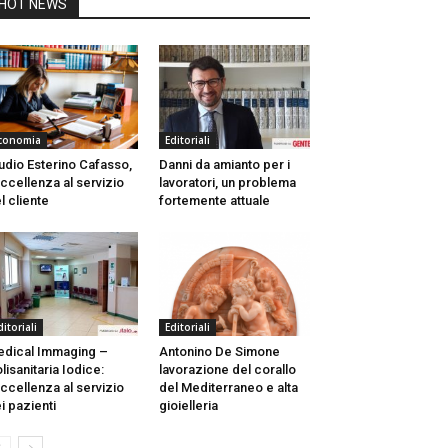
HOT NEWS
conomia
Editoriali
udio Esterino Cafasso,
Danni da amianto per i
eccellenza al servizio
lavoratori, un problema
l cliente
fortemente attuale
ditoriali
Editoriali
dical Immaging –
Antonino De Simone
lisanitaria Iodice:
lavorazione del corallo
eccellenza al servizio
del Mediterraneo e alta
i pazienti
gioielleria