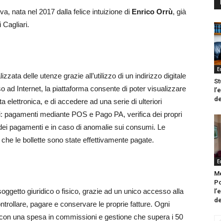
a, nata nel 2017 dalla felice intuizione di
Enrico Orrù
, già
 Cagliari.
E
izzata delle utenze grazie all’utilizzo di un indirizzo digitale
St
 ad Internet, la piattaforma consente di poter visualizzare
l’
de
osta elettronica, e di accedere ad una serie di ulteriori
uali: pagamenti mediante POS e Pago PA, verifica dei propri
ei pagamenti e in caso di anomalie sui consumi. Le
i che le bollette sono state effettivamente pagate.
E
Me
Po
getto giuridico o fisico, grazie ad un unico accesso alla
l’
de
ntrollare, pagare e conservare le proprie fatture. Ogni
 con una spesa in commissioni e gestione che supera i 50