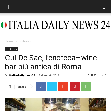
Home
Editoriali
Italia
Editoriali
Cul De Sac, l’enoteca–wine-
bar più antica di Roma
Daily
Di
italiadailynews24
-
2 Gennaio 2019
2890
0
Share
News