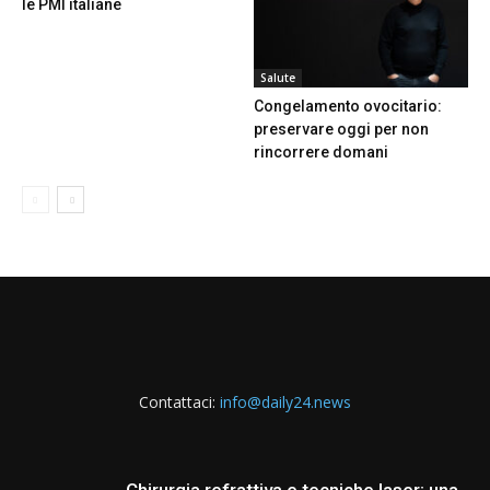
le PMI italiane
Salute
Congelamento ovocitario:
preservare oggi per non
rincorrere domani
Contattaci:
info@daily24.news