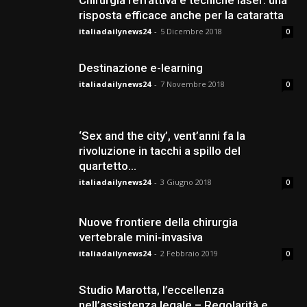
Chirurgia refrattiva e tecniche laser: una
risposta efficace anche per la cataratta
italiadailynews24
-
5 Dicembre 2018
0
Destinazione e-learning
italiadailynews24
-
7 Novembre 2018
0
‘Sex and the city’, vent’anni fa la
rivoluzione in tacchi a spillo del
quartetto...
italiadailynews24
-
3 Giugno 2018
0
Nuove frontiere della chirurgia
vertebrale mini-invasiva
italiadailynews24
-
2 Febbraio 2019
0
Studio Marotta, l’eccellenza
nell’assistenza legale – Regolarità e