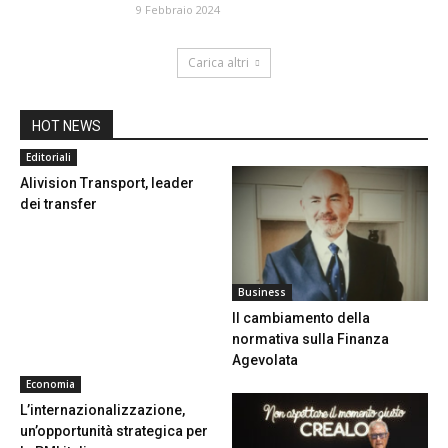
9 Febbraio 2024
Carica altri
HOT NEWS
Editoriali
Alivision Transport, leader
dei transfer
Business
Il cambiamento della
normativa sulla Finanza
Agevolata
Economia
L’internazionalizzazione,
un’opportunità strategica per