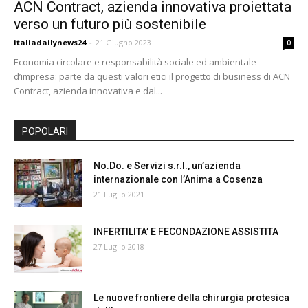
ACN Contract, azienda innovativa proiettata
24
verso un futuro più sostenibile
italiadailynews24
-
21 Giugno 2023
0
Economia circolare e responsabilità sociale ed ambientale
d’impresa: parte da questi valori etici il progetto di business di ACN
Contract, azienda innovativa e dal...
POPOLARI
No.Do. e Servizi s.r.l., un’azienda
internazionale con l’Anima a Cosenza
21 Luglio 2021
INFERTILITA’ E FECONDAZIONE ASSISTITA
27 Luglio 2018
Le nuove frontiere della chirurgia protesica