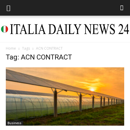
Home
Tags
ACN CONTRACT
Italia
Tag: ACN CONTRACT
Daily
News
Business