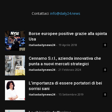
Contattaci:
info@daily24.news
Borse europee positive grazie alla spinta
Usa
italiadailynews24
-
19 Aprile 2018
0
Cennamo S.r.l., azienda innovativa che
punta a nuovi mercati strategici
italiadailynews24
-
21 Febbraio 2024
0
L’importanza di essere portatori di bei
sorrisi sani
italiadailynews24
-
15 Settembre 2019
0