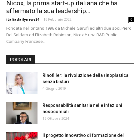
Nicox, la prima start-up italiana che ha
24
affermato la sua leadership...
italiadailynews24
-
16 Febbraio 2022
0
Fondata nel lontano 1996 da Michele Garufi ed altri due soci, Piero
Del Soldato ed Elizabeth Robinson, Nicox è una R&D Public
Company Francese...
POPOLARI
Rinofiller: la rivoluzione della rinoplastica
senza bisturi
4 Giugno 2019
Responsabilità sanitaria nelle infezioni
nosocomiali
16 Ottobre 2024
Il progetto innovativo di formazione del