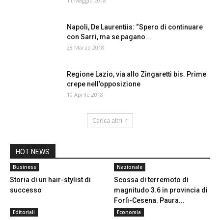
11 Maggio 2018
Napoli, De Laurentiis: “Spero di continuare
con Sarri, ma se pagano...
28 Marzo 2018
Regione Lazio, via allo Zingaretti bis. Prime
crepe nell’opposizione
10 Aprile 2018
Carica altri
HOT NEWS
Business
Nazionale
Storia di un hair-stylist di
Scossa di terremoto di
successo
magnitudo 3.6 in provincia di
Forlì-Cesena. Paura...
Editoriali
Economia