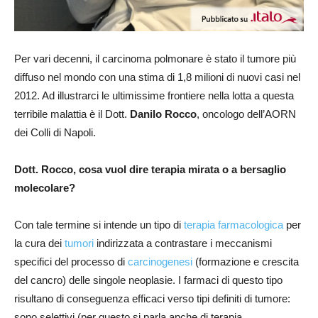
Per vari decenni, il carcinoma polmonare è stato il tumore più
diffuso nel mondo con una stima di 1,8 milioni di nuovi casi nel
2012. Ad illustrarci le ultimissime frontiere nella lotta a questa
terribile malattia è il Dott.
Danilo Rocco
, oncologo dell’AORN
dei Colli di Napoli.
Dott. Rocco, cosa vuol dire terapia mirata o a bersaglio
molecolare?
Con tale termine si intende un tipo di
terapia farmacologica
per
la cura dei
tumori
indirizzata a contrastare i meccanismi
specifici del processo di
carcinogenesi
(formazione e crescita
del cancro) delle singole neoplasie. I farmaci di questo tipo
risultano di conseguenza efficaci verso tipi definiti di tumore:
sono selettivi (per questo si parla anche di terapia