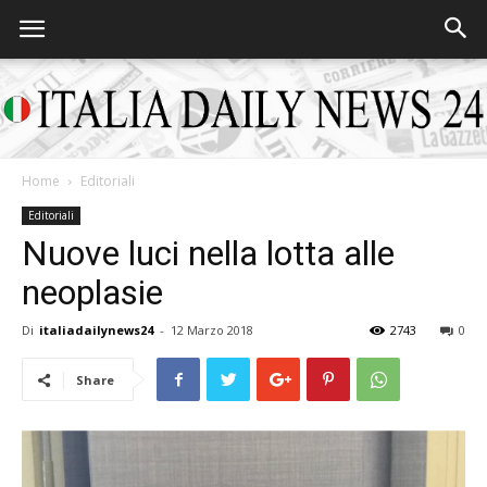
Home
Editoriali
Italia
Editoriali
Nuove luci nella lotta alle
neoplasie
Daily
Di
italiadailynews24
-
12 Marzo 2018
2743
0
Share
News