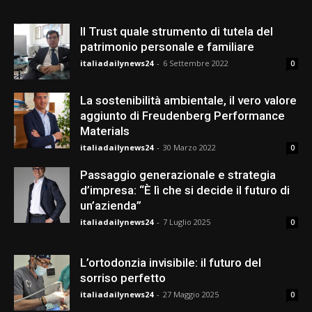
Il Trust quale strumento di tutela del
patrimonio personale e familiare
italiadailynews24
-
6 Settembre 2022
0
La sostenibilità ambientale, il vero valore
aggiunto di Freudenberg Performance
Materials
italiadailynews24
-
30 Marzo 2022
0
Passaggio generazionale e strategia
d’impresa: “È lì che si decide il futuro di
un’azienda”
italiadailynews24
-
7 Luglio 2025
0
L’ortodonzia invisibile: il futuro del
sorriso perfetto
italiadailynews24
-
27 Maggio 2025
0