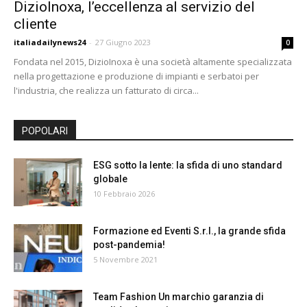
DizioInoxa, l’eccellenza al servizio del
24
cliente
italiadailynews24
-
27 Giugno 2023
0
Fondata nel 2015, DizioInoxa è una società altamente specializzata
nella progettazione e produzione di impianti e serbatoi per
l'industria, che realizza un fatturato di circa...
POPOLARI
ESG sotto la lente: la sfida di uno standard
globale
10 Febbraio 2026
Formazione ed Eventi S.r.l., la grande sfida
post-pandemia!
5 Novembre 2021
Team Fashion Un marchio garanzia di