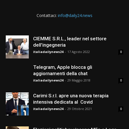
Contattaci:
info@daily24.news
CIEMME S.R.L., leader nel settore
dell’ingegneria
italiadailynews24
-
17 Agosto 2022
0
Telegram, Apple blocca gli
aggiornamenti della chat
italiadailynews24
-
29 Maggio 2018
0
Carimi S.r.l. apre una nuova terapia
intensiva dedicata al Covid
italiadailynews24
-
29 Ottobre 2021
0