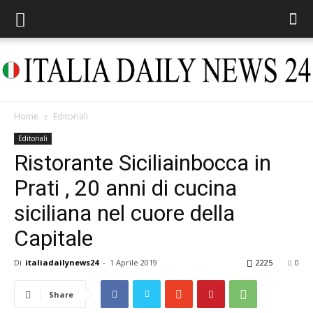
Home
Editoriali
Italia
Editoriali
Ristorante Siciliainbocca in
Prati , 20 anni di cucina
Daily
siciliana nel cuore della
Capitale
News
Di
italiadailynews24
-
1 Aprile 2019
2225
0
Share