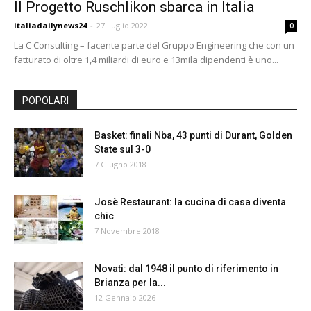
Il Progetto Ruschlikon sbarca in Italia
24
italiadailynews24
-
27 Luglio 2022
0
La C Consulting – facente parte del Gruppo Engineering che con un
fatturato di oltre 1,4 miliardi di euro e 13mila dipendenti è uno...
POPOLARI
Basket: finali Nba, 43 punti di Durant, Golden
State sul 3-0
7 Giugno 2018
Josè Restaurant: la cucina di casa diventa
chic
7 Novembre 2018
Novati: dal 1948 il punto di riferimento in
Brianza per la...
12 Gennaio 2026