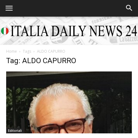
Home
Tags
ALDO CAPURRO
Italia
Tag: ALDO CAPURRO
Daily
News
Editoriali