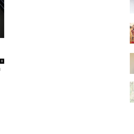
Daily
0
d
News
24