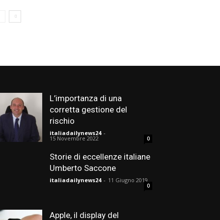
L’importanza di una
corretta gestione del
rischio
italiadailynews24
-
15 Novembre 2022
0
Storie di eccellenze italiane
Umberto Saccone
italiadailynews24
-
11 Giugno 2019
0
Apple, il display del