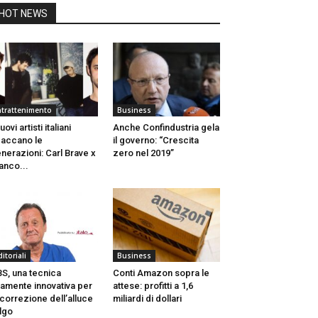
HOT NEWS
ntrattenimento
Business
nuovi artisti italiani
Anche Confindustria gela
accano le
il governo: “Crescita
nerazioni: Carl Brave x
zero nel 2019”
anco...
ditoriali
Business
S, una tecnica
Conti Amazon sopra le
tamente innovativa per
attese: profitti a 1,6
 correzione dell’alluce
miliardi di dollari
lgo