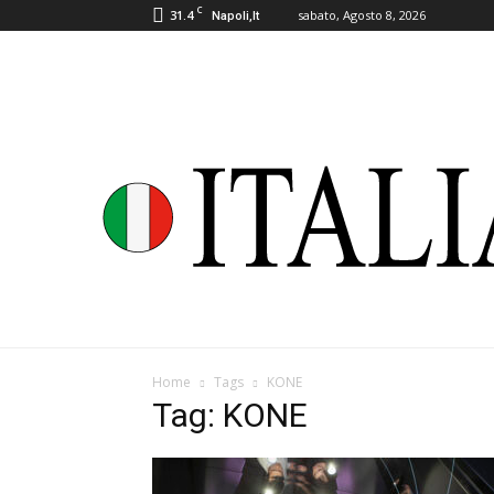
C
31.4
sabato, Agosto 8, 2026
Napoli,It
Home
Tags
KONE
Tag: KONE