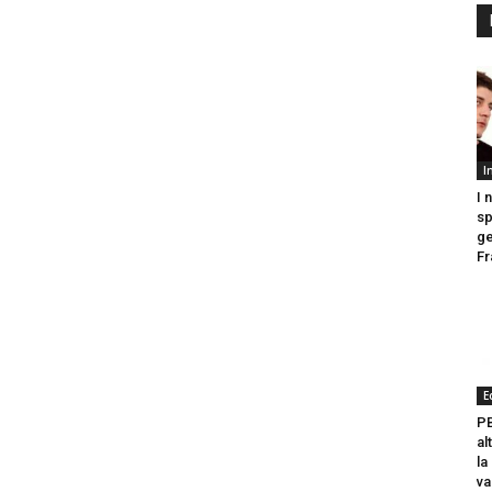
I
I 
sp
ge
Fr
E
PB
al
la
va