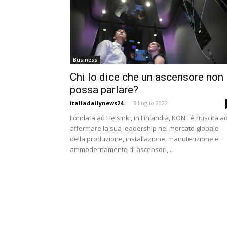
Business
Chi lo dice che un ascensore non
possa parlare?
italiadailynews24
-
13 Luglio 2022
Fondata ad Helsinki, in Finlandia, KONE è riuscita a
affermare la sua leadership nel mercato globale
della produzione, installazione, manutenzione e
ammodernamento di ascensori,...