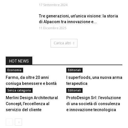
17 Settembre 2024
Tre generazioni, un’unica visione: la storia
di Alpacom tra innovazione e...
11 Dicembre 2025
Carica altri
HOT NEWS
Economia
Editoriali
Farmo, da oltre 20 anni
I superfoods, una nuova arma
coniuga benessere e bontà
terapeutica
Made in...
Senza categoria
Editoriali
Merlini Design Architectural
ProtoDesign Srl: l’evoluzione
Concept, l’eccellenza al
di una società di consulenza
servizio del cliente
e innovazione tecnologica