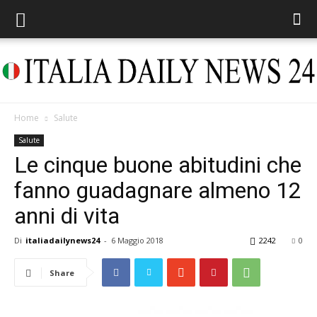
Home
Salute
Italia
Salute
Le cinque buone abitudini che
fanno guadagnare almeno 12
Daily
anni di vita
Di
italiadailynews24
-
6 Maggio 2018
2242
0
News
Share