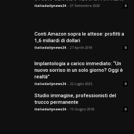
italiadailynews24
-
21 Settembre 2020
0
Conti Amazon sopra le attese: profitti a
1,6 miliardi di dollari
italiadailynews24
-
27 Aprile 2018
0
Implantologia a carico immediato: “Un
nuovo sorriso in un solo giorno? Oggi è
realtà”
italiadailynews24
-
22 Luglio 2025
0
Studio immagine, professionisti del
trucco permanente
italiadailynews24
-
15 Giugno 2018
0