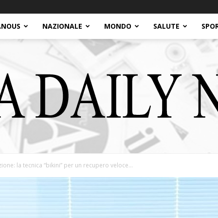
ANOUS
NAZIONALE
MONDO
SALUTE
SPO
one: la tecnica “bikini” per un recupero veloce...
Italia