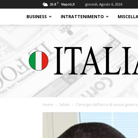
C
26.8
giovedì, Agosto 6, 2026
Napoli,It
BUSINESS
INTRATTENIMENTO
MISCELL
Home
Salute
Chirurgia dell’anca di nuova generazi