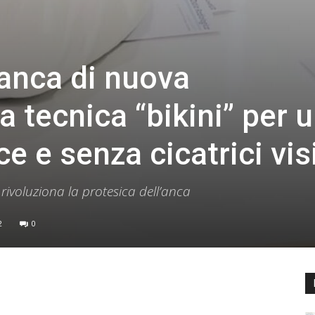
’anca di nuova
a tecnica “bikini” per 
e e senza cicatrici visi
rivoluziona la protesica dell’anca
2
0