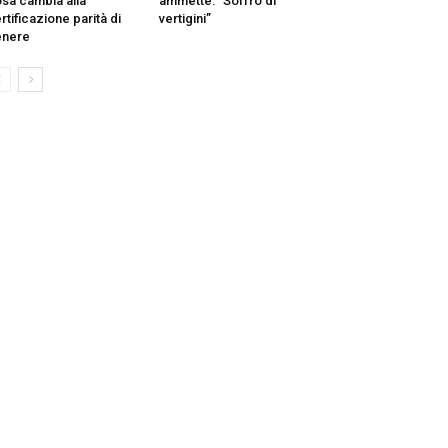
sa cambia alla
ammette: ”Soffro di
rtificazione parità di
vertigini”
enere