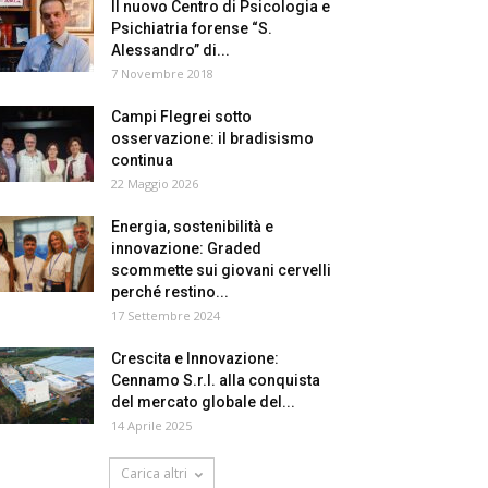
Il nuovo Centro di Psicologia e
Psichiatria forense “S.
Alessandro” di...
7 Novembre 2018
Campi Flegrei sotto
osservazione: il bradisismo
continua
22 Maggio 2026
Energia, sostenibilità e
innovazione: Graded
scommette sui giovani cervelli
perché restino...
17 Settembre 2024
Crescita e Innovazione:
Cennamo S.r.l. alla conquista
del mercato globale del...
14 Aprile 2025
Carica altri