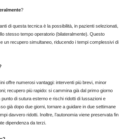
teralmente
?
ti di questa tecnica è la possibilità, in pazienti selezionati,
ello stesso tempo operatorio (bilateralmente). Questo
e un recupero simultaneo, riducendo i tempi complessivi di
?
kini offre numerosi vantaggi: interventi più brevi, minor
ni; recupero più rapido: si cammina già dal primo giorno
unto di sutura esterno e rischi ridotti di lussazioni e
so già dopo due giorni, tornare a guidare in due settimane
empi davvero ridotti. Inoltre, l’autonomia viene preservata fin
nte dipendenza da terzi.
to?