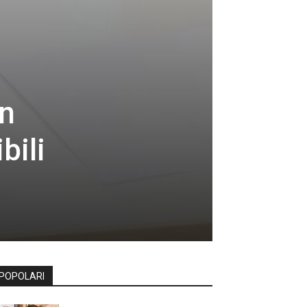
un
bili
POPOLARI