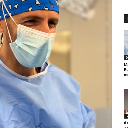
E
Ma
Ro
me
E
Il