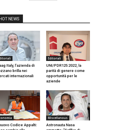
HOT NEWS
ditoriali
Editoriali
ag Italy, l’azienda di
UNI/PDR125:2022, la
zzano brilla nei
parità di genere come
rcati internazionali
opportunità per le
aziende
conomia
Miscellanous
 nuovo Codice Appalti:
Astronauta Nasa