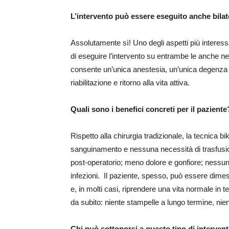
L’intervento può essere eseguito anche bila
Assolutamente sì! Uno degli aspetti più interessan
di eseguire l’intervento su entrambe le anche n
consente un’unica anestesia, un’unica degenza 
riabilitazione e ritorno alla vita attiva.
Quali sono i benefici concreti per il paziente
Rispetto alla chirurgia tradizionale, la tecnica bi
sanguinamento e nessuna necessità di trasfusio
post-operatorio; meno dolore e gonfiore; nessun p
infezioni. Il paziente, spesso, può essere dimes
e, in molti casi, riprendere una vita normale in t
da subito: niente stampelle a lungo termine, nie
Chi può sottoporsi a questo tipo di interven