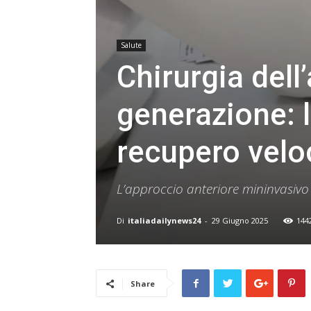
Salute
Chirurgia dell
generazione: l
recupero veloc
L’approccio anteriore mininvasivo 
Di
italiadailynews24
-
29 Giugno 2025
144
Share