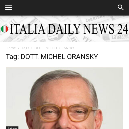
Home
Tags
DOTT. MICHEL ORANSKY
Italia
Tag: DOTT. MICHEL ORANSKY
Daily
News
Salute