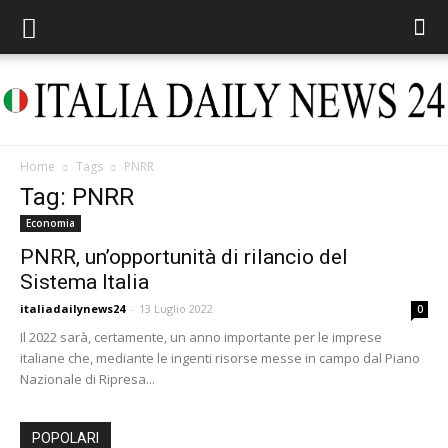
Home
Tags
PNRR
Italia
Tag: PNRR
Economia
PNRR, un’opportunità di rilancio del
Sistema Italia
Daily
italiadailynews24
-
13 Luglio 2022
0
Il 2022 sarà, certamente, un anno importante per le imprese
italiane che, mediante le ingenti risorse messe in campo dal Piano
News
Nazionale di Ripresa...
POPOLARI