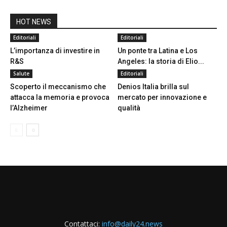
HOT NEWS
Editoriali
Editoriali
L’importanza di investire in
Un ponte tra Latina e Los
R&S
Angeles: la storia di Elio...
Salute
Editoriali
Scoperto il meccanismo che
Denios Italia brilla sul
attacca la memoria e provoca
mercato per innovazione e
l’Alzheimer
qualità
Contattaci:
info@daily24.news