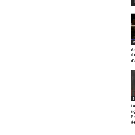
M
An
il
d’
S
La
ri
Pr
de