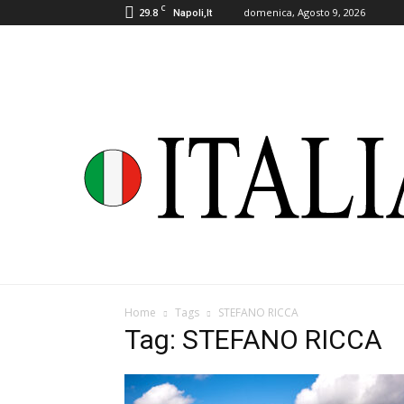
C
29.8
domenica, Agosto 9, 2026
Napoli,It
Home
Tags
STEFANO RICCA
Tag: STEFANO RICCA