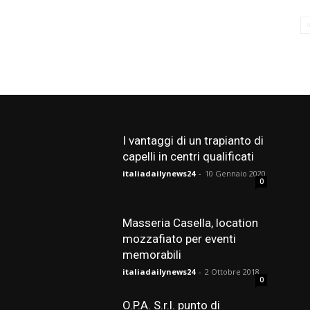
I vantaggi di un trapianto di
capelli in centri qualificati
italiadailynews24
-
10 Gennaio 2020
0
Masseria Casella, location
mozzafiato per eventi
memorabili
italiadailynews24
-
2 Ottobre 2018
0
O.P.A. S.r.l. punto di