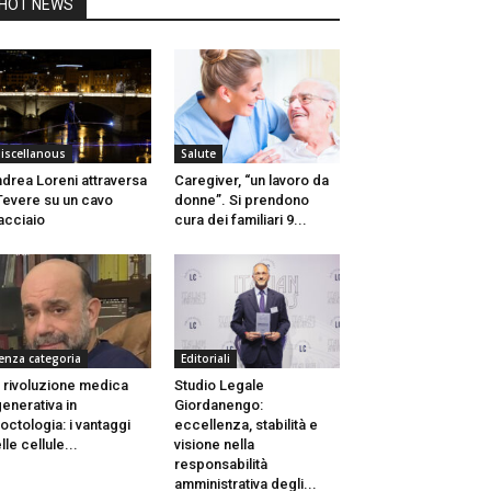
HOT NEWS
iscellanous
Salute
drea Loreni attraversa
Caregiver, “un lavoro da
 Tevere su un cavo
donne”. Si prendono
acciaio
cura dei familiari 9...
enza categoria
Editoriali
 rivoluzione medica
Studio Legale
generativa in
Giordanengo:
octologia: i vantaggi
eccellenza, stabilità e
lle cellule...
visione nella
responsabilità
amministrativa degli...