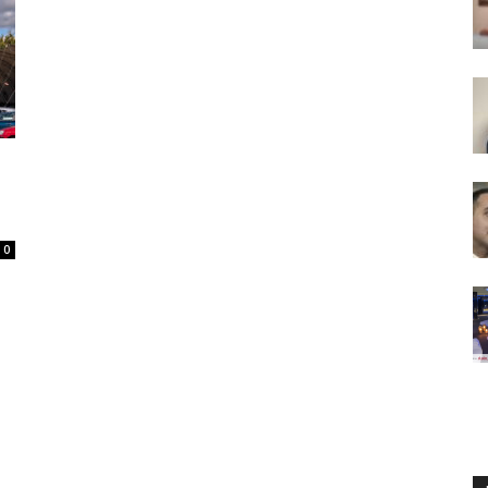
Daily
0
News
24