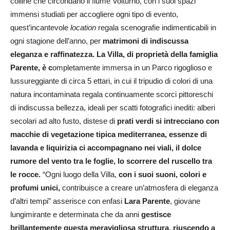
colline che circondano il fiume Volturno, con i suoi spazi
immensi studiati per accogliere ogni tipo di evento,
quest’incantevole
location
regala scenografie indimenticabili in
ogni stagione dell’anno, per
matrimoni di indiscussa
eleganza e raffinatezza. La Villa, di proprietà della famiglia
Parente, è c
ompletamente immersa in un Parco rigoglioso e
lussureggiante di circa 5 ettari, in cui il tripudio di colori di una
natura incontaminata regala continuamente scorci pittoreschi
di indiscussa bellezza, ideali per scatti fotografici inediti: alberi
secolari ad alto fusto, distese di
prati verdi si intrecciano con
macchie di vegetazione tipica mediterranea, essenze di
lavanda e liquirizia ci accompagnano nei viali, il dolce
rumore del vento tra le foglie, lo scorrere del ruscello tra
le rocce.
“Ogni luogo della Villa,
con i suoi suoni, colori e
profumi unici,
contribuisce a creare un’atmosfera di eleganza
d’altri tempi” asserisce con enfasi
Lara Parente
, giovane
lungimirante e determinata che da anni
gestisce
brillantemente questa meravigliosa struttura, riuscendo a