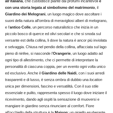
all’italiana
, che custodisce piante dai profumi incantevoli
e
con una storia legata al simbolismo del matrimonio
, il
Giardino dei Melograni
, un luogo magico dove ascoltare i
suoni della natura all’ombra di meravigliosi alberi di melograno,
e l’
antico Colle
, un percorso naturalistico che inizia in un
piccolo bosco di querce ed olivi secolari e che si snoda sul
versante est della collina, li dove la natura è ancor più inviolata
e selvaggia. Chiusa nel pendio della collina, affacciata sul lago
pieno di ninfee, si nasconde l’
Orangerie
, un luogo adatto ad
ogni tipo di allestimento, che ci permette di interpretare la
personalità di ciascuna coppia, per un evento ogni volta unico
ed esclusivo. Anche il
Giardino delle Naidi
, con i suoi arredi
trasparenti e di lusso, è senza ombra di dubbio una
location
unica per dimensioni, fascino e versatilità. Con il suo stile
essenziale e pulito, rappresenta spesso il luogo dove iniziare il
ricevimento, dando agli ospiti la sensazione di muoversi e
mangiare in giardino senza rinunciare al comfort. Fiore
all’occhiello della struttura è la
Maison
: un gioiello esuberante