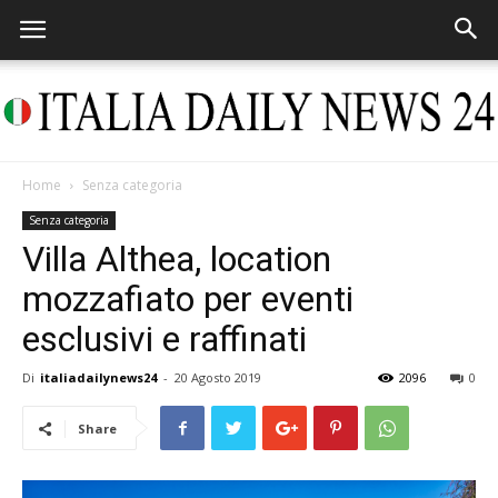
Home
Senza categoria
Italia
Senza categoria
Villa Althea, location
mozzafiato per eventi
Daily
esclusivi e raffinati
Di
italiadailynews24
-
20 Agosto 2019
2096
0
News
Share