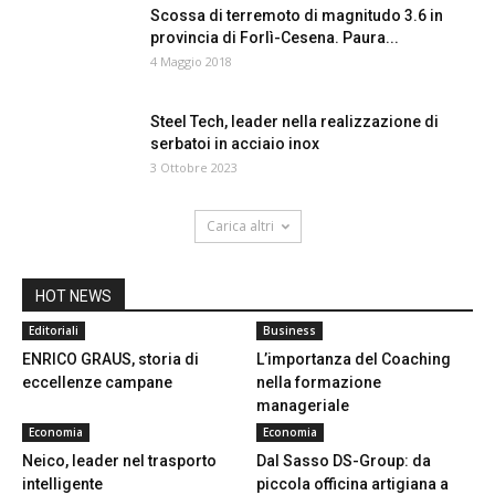
Scossa di terremoto di magnitudo 3.6 in
provincia di Forlì-Cesena. Paura...
4 Maggio 2018
Steel Tech, leader nella realizzazione di
serbatoi in acciaio inox
3 Ottobre 2023
Carica altri
HOT NEWS
Editoriali
Business
ENRICO GRAUS, storia di
L’importanza del Coaching
eccellenze campane
nella formazione
manageriale
Economia
Economia
Neico, leader nel trasporto
Dal Sasso DS-Group: da
intelligente
piccola officina artigiana a