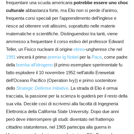
frequentare una scuola americana
potrebbe essere uno choc
culturale
abbastanza forte, ma Elio non si perde d’animo,
frequenta corsi speciali per l’apprendimento dell’inglese e
riesce ad ottenere voti altissimi, soprattutto nelle materie
matematiche e scientifiche. Distinguendosi tra tanti, viene
ammesso a frequentare il corso estivo del professor Edward
Teller, un Fisico nucleare di origine
ebreo
-ungherese che nel
1991
vincerà il primo
premio Ig Nobel
per la
Pace
, come padre
della
bomba all’idrogeno
(il primo esemplare sperimentale fu
fatto esplodere il 10 novembre 1952 nell’atollo Enewetak
dell’Oceano Pacifico (Operation Ivy)) e primo sostenitore
dello
Strategic Defense Initiative
. La strada di Elio è ormai
tracciata, la passione per la scienza lo guiderà per il resto della
sua vita. Decide così di iscriversi alla facoltà di Ingegneria
Elettronica della California State University. Dopo due anni
però deve interrompere gli studi: diventato nel frattempo
cittadino statunitense, nel 1965 partecipa alla guerra in