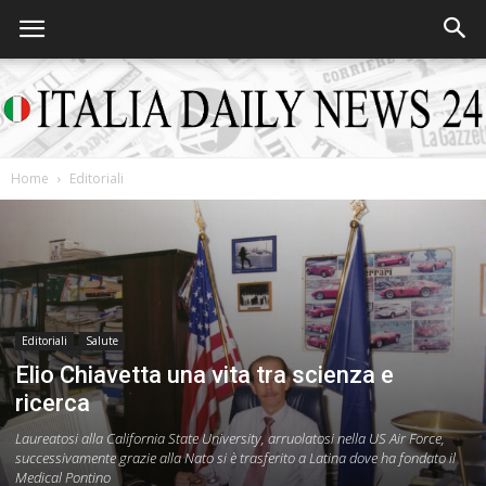
Home
Editoriali
Italia
Daily
Editoriali
Salute
Elio Chiavetta una vita tra scienza e
ricerca
News
Laureatosi alla California State University, arruolatosi nella US Air Force,
successivamente grazie alla Nato si è trasferito a Latina dove ha fondato il
Medical Pontino