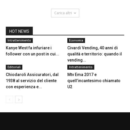
Carica altri
HOT NEWS
Intrattenimento
Economia
Kanye West fa infuriare i
Civardi Vending, 40 anni di
follower con un post in cui...
qualità e territorio: quando il
vending...
Editoriali
Intrattenimento
Chiodaroli Assicuratori, dal
Mtv Ema 2017 e
1938 al servizio del cliente
quell’incantesimo chiamato
con esperienza e...
U2