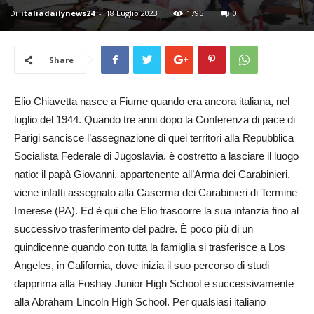
24
Di
italiadailynews24
-
18 Luglio 2023
1795
0
Share
Elio Chiavetta nasce a Fiume quando era ancora italiana, nel
luglio del 1944. Quando tre anni dopo la Conferenza di pace di
Parigi sancisce l’assegnazione di quei territori alla Repubblica
Socialista Federale di Jugoslavia, è costretto a lasciare il luogo
natio: il papà Giovanni, appartenente all’Arma dei Carabinieri,
viene infatti assegnato alla Caserma dei Carabinieri di Termine
Imerese (PA). Ed è qui che Elio trascorre la sua infanzia fino al
successivo trasferimento del padre. È poco più di un
quindicenne quando con tutta la famiglia si trasferisce a Los
Angeles, in California, dove inizia il suo percorso di studi
dapprima alla Foshay Junior High School e successivamente
alla Abraham Lincoln High School. Per qualsiasi italiano