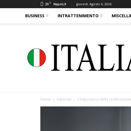
C
29
giovedì, Agosto 6, 2026
Napoli,It
BUSINESS
INTRATTENIMENTO
MISCELL
Home
Editoriali
L’importanza della certificazion