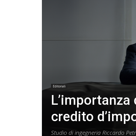
Editoriali
L’importanza d
credito d’imp
Studio di ingegneria Riccardo Petric