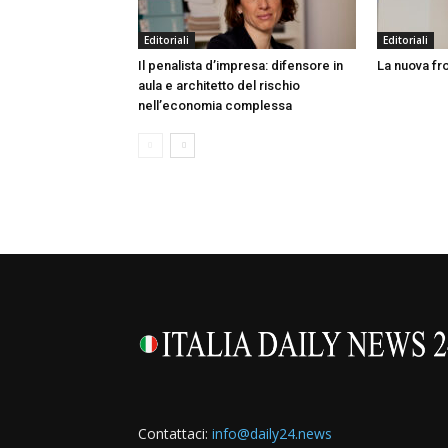
Editoriali
Editoriali
Il penalista d’impresa: difensore in
La nuova fro
aula e architetto del rischio
nell’economia complessa
Contattaci:
info@daily24.news