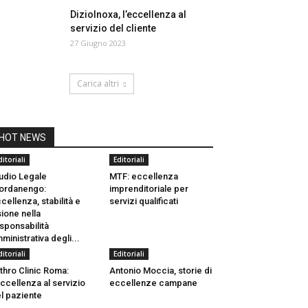
DizioInoxa, l’eccellenza al
servizio del cliente
27 Giugno 2023
Carica altri
HOT NEWS
ditoriali
Editoriali
udio Legale
MTF: eccellenza
ordanengo:
imprenditoriale per
cellenza, stabilità e
servizi qualificati
sione nella
sponsabilità
ministrativa degli...
ditoriali
Editoriali
thro Clinic Roma:
Antonio Moccia, storie di
eccellenza al servizio
eccellenze campane
l paziente