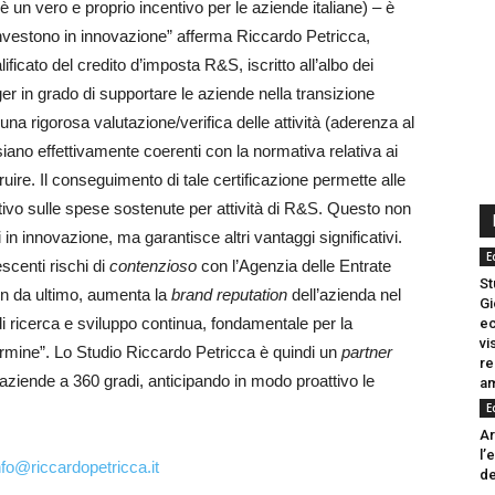
un vero e proprio incentivo per le aziende italiane) – è
investono in innovazione” afferma Riccardo Petricca,
ficato del credito d’imposta R&S, iscritto all’albo dei
r in grado di supportare le aziende nella transizione
una rigorosa valutazione/verifica delle attività (aderenza al
iano effettivamente coerenti con la normativa relativa ai
fruire. Il conseguimento di tale certificazione permette alle
ativo sulle spese sostenute per attività di R&S. Questo non
i in innovazione, ma garantisce altri vantaggi significativi.
E
scenti rischi di
contenzioso
con l’Agenzia delle Entrate
St
Non da ultimo, aumenta la
brand reputation
dell’azienda nel
Gi
i ricerca e sviluppo continua, fondamentale per la
ec
vi
termine”. Lo Studio Riccardo Petricca è quindi un
partner
re
e aziende a 360 gradi, anticipando in modo proattivo le
am
E
Ar
l’
nfo@riccardopetricca.it
de