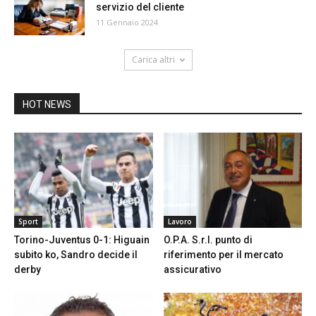
servizio del cliente
11 Gennaio 2024
Carica altri
HOT NEWS
Sport
Lavoro
Torino-Juventus 0-1: Higuain
O.P.A. S.r.l. punto di
subito ko, Sandro decide il
riferimento per il mercato
derby
assicurativo