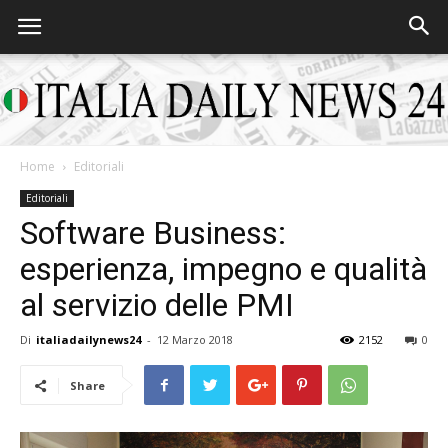
Home
Editoriali
Italia
Editoriali
Software Business:
esperienza, impegno e qualità
Daily
al servizio delle PMI
Di
italiadailynews24
-
12 Marzo 2018
2152
0
News
Share