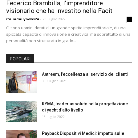
Federico Brambilla, l’imprenditore
24
visionario che ha investito nella Facit
italiadailynews24
-
20 Luglio 2022
0
Ci sono uomini dotati di un grande spirito imprenditoriale, di una
spiccata capacità di innovazione e creatività, ma soprattutto di una
personalità ben strutturata in grado...
POPOLARI
Antreem, l’eccellenza al servizio dei clienti
30 Giugno 2021
KYMA, leader assoluto nella progettazione
di yacht d’alto livello
13 Luglio 2022
Payback Dispositivi Medici: impatto sulle