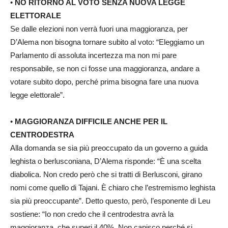
•
NO RITORNO AL VOTO SENZA NUOVA LEGGE
ELETTORALE
Se dalle elezioni non verrà fuori una maggioranza, per
D’Alema non bisogna tornare subito al voto: “Eleggiamo un
Parlamento di assoluta incertezza ma non mi pare
responsabile, se non ci fosse una maggioranza, andare a
votare subito dopo, perché prima bisogna fare una nuova
legge elettorale”.
•
MAGGIORANZA DIFFICILE ANCHE PER IL
CENTRODESTRA
Alla domanda se sia più preoccupato da un governo a guida
leghista o berlusconiana, D’Alema risponde: “È una scelta
diabolica. Non credo però che si tratti di Berlusconi, girano
nomi come quello di Tajani. È chiaro che l’estremismo leghista
sia più preoccupante”. Detto questo, però, l’esponente di Leu
sostiene: “Io non credo che il centrodestra avrà la
maggioranza, che superi il 40%. Non capisco perché si