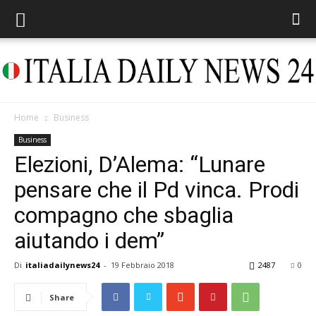
Home
Business
Italia
Business
Elezioni, D’Alema: “Lunare
pensare che il Pd vinca. Prodi
Daily
compagno che sbaglia
aiutando i dem”
News
Di
italiadailynews24
-
19 Febbraio 2018
2487
0
Share