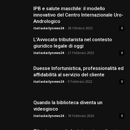
IPB e salute maschile: il modello
innovativo del Centro Internazionale Uro-
Andrologico
italiadailynews24
-
28 Ottobre 2025
0
L’Avvocato tributarista nel contesto
giuridico legale di oggi
italiadailynews24
-
21 Febbraio 2023
0
Duesse Infortunistica, professionalità ed
affidabilità al servizio del cliente
italiadailynews24
-
9 Febbraio 2022
0
Quando la biblioteca diventa un
videogioco
italiadailynews24
-
18 Febbraio 2026
0