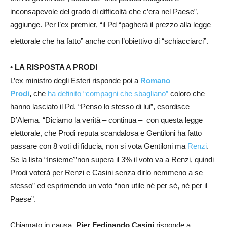
inconsapevole del grado di difficoltà che c’era nel Paese”,
aggiunge. Per l’ex premier, “il Pd “pagherà il prezzo alla legge
elettorale che ha fatto” anche con l’obiettivo di “schiacciarci”.
•
LA RISPOSTA A PRODI
L’ex ministro degli Esteri risponde poi a
Romano
Prodi
,
che
ha definito “compagni che sbagliano”
coloro che
hanno lasciato il Pd. “Penso lo stesso di lui”, esordisce
D’Alema. “Diciamo la verità – continua – con questa legge
elettorale, che Prodi reputa scandalosa e Gentiloni ha fatto
passare con 8 voti di fiducia, non si vota Gentiloni ma
Renzi
.
Se la lista “Insieme'”non supera il 3% il voto va a Renzi, quindi
Prodi voterà per Renzi e Casini senza dirlo nemmeno a se
stesso” ed esprimendo un voto “non utile né per sé, né per il
Paese”.
Chiamato in causa,
Pier Fedinando Casini
risponde a