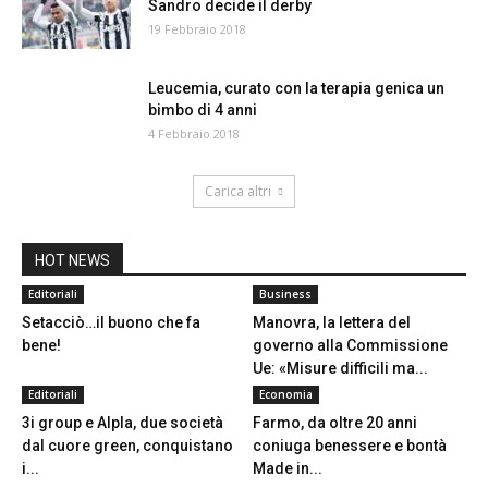
Sandro decide il derby
19 Febbraio 2018
Leucemia, curato con la terapia genica un
bimbo di 4 anni
4 Febbraio 2018
Carica altri
HOT NEWS
Editoriali
Business
Setacciò…il buono che fa
Manovra, la lettera del
bene!
governo alla Commissione
Ue: «Misure difficili ma...
Editoriali
Economia
3i group e Alpla, due società
Farmo, da oltre 20 anni
dal cuore green, conquistano
coniuga benessere e bontà
i...
Made in...