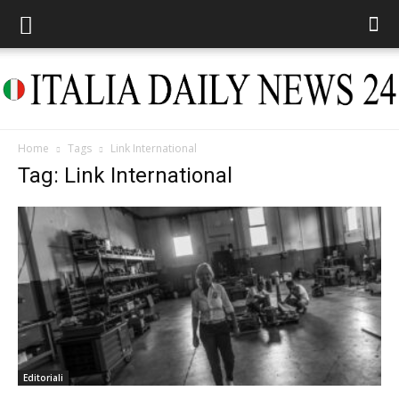
Home
Tags
Link International
Italia
Tag: Link International
Daily
News
Editoriali