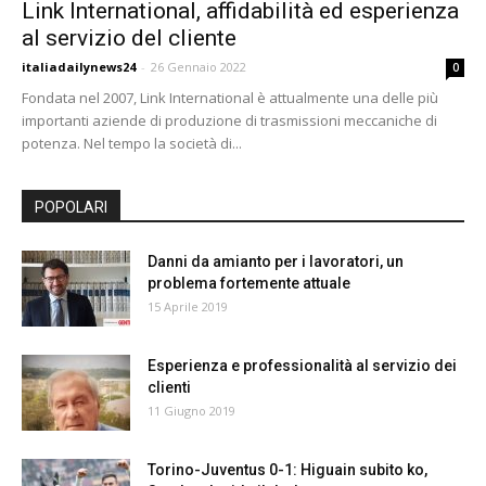
Link International, affidabilità ed esperienza
24
al servizio del cliente
italiadailynews24
-
26 Gennaio 2022
0
Fondata nel 2007, Link International è attualmente una delle più
importanti aziende di produzione di trasmissioni meccaniche di
potenza. Nel tempo la società di...
POPOLARI
Danni da amianto per i lavoratori, un
problema fortemente attuale
15 Aprile 2019
Esperienza e professionalità al servizio dei
clienti
11 Giugno 2019
Torino-Juventus 0-1: Higuain subito ko,