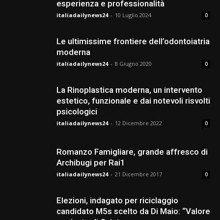
esperienza e professionalità
italiadailynews24
-
10 Luglio 2024
0
Le ultimissime frontiere dell’odontoiatria
moderna
italiadailynews24
-
8 Giugno 2020
0
La Rinoplastica moderna, un intervento
estetico, funzionale e dai notevoli risvolti
psicologici
italiadailynews24
-
12 Dicembre 2022
0
Romanzo Famigliare, grande affresco di
Archibugi per Rai1
italiadailynews24
-
21 Dicembre 2017
0
Elezioni, indagato per riciclaggio
candidato M5s scelto da Di Maio: “Valore