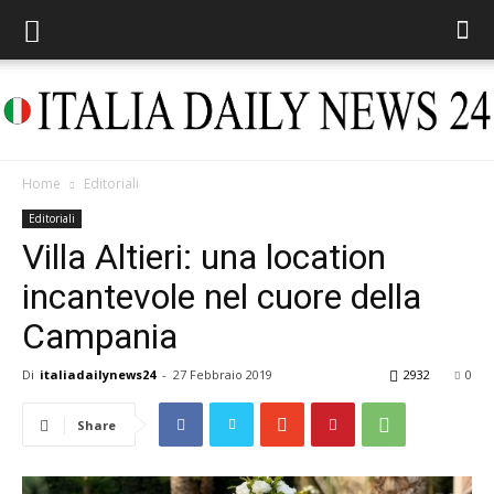
Home
Editoriali
Italia
Editoriali
Villa Altieri: una location
incantevole nel cuore della
Daily
Campania
Di
italiadailynews24
-
27 Febbraio 2019
2932
0
News
Share