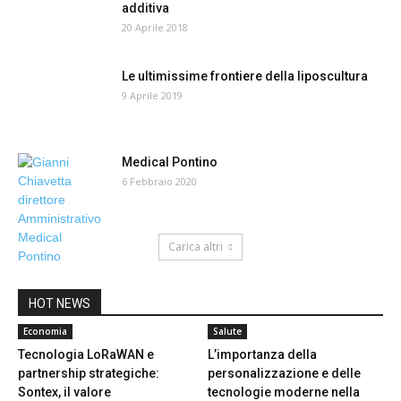
additiva
20 Aprile 2018
Le ultimissime frontiere della liposcultura
9 Aprile 2019
Medical Pontino
6 Febbraio 2020
Carica altri
HOT NEWS
Economia
Salute
Tecnologia LoRaWAN e
L’importanza della
partnership strategiche:
personalizzazione e delle
Sontex, il valore
tecnologie moderne nella