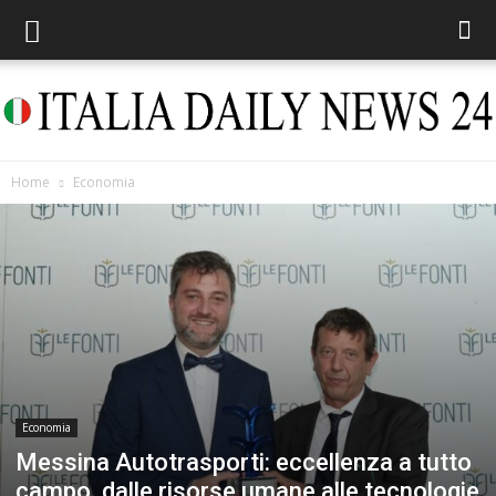
Home
Economia
Italia
Daily
News
Economia
Messina Autotrasporti: eccellenza a tutto
campo, dalle risorse umane alle tecnologie