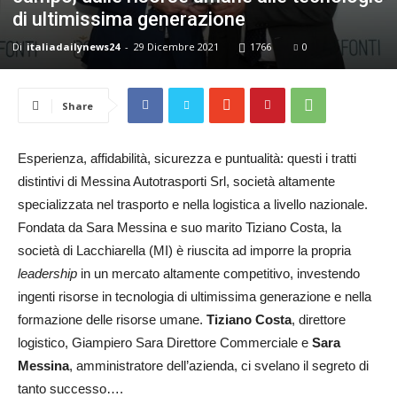
24
di ultimissima generazione
Di
italiadailynews24
-
29 Dicembre 2021
1766
0
Share
Esperienza, affidabilità, sicurezza e puntualità: questi i tratti
distintivi di Messina Autotrasporti Srl, società altamente
specializzata nel trasporto e nella logistica a livello nazionale.
Fondata da Sara Messina e suo marito Tiziano Costa, la
società di Lacchiarella (MI) è riuscita ad imporre la propria
leadership
in un mercato altamente competitivo, investendo
ingenti risorse in tecnologia di ultimissima generazione e nella
formazione delle risorse umane.
Tiziano Costa
, direttore
logistico, Giampiero Sara Direttore Commerciale e
Sara
Messina
, amministratore dell’azienda, ci svelano il segreto di
tanto successo….