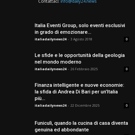
Contattaci:
info@daily24.news
Italia Eventi Group, solo eventi esclusivi
in grado di emozionare…
italiadailynews24
-
3 Agosto 2018
0
Le sfide e le opportunità della geologia
nel mondo moderno
italiadailynews24
-
26 Febbraio 2025
0
Finanza intelligente e nuove economie:
la sfida di Andrea Di Bari per un’Italia
più...
italiadailynews24
-
22 Dicembre 2025
0
Funiculì, quando la cucina di casa diventa
genuina ed abbondante