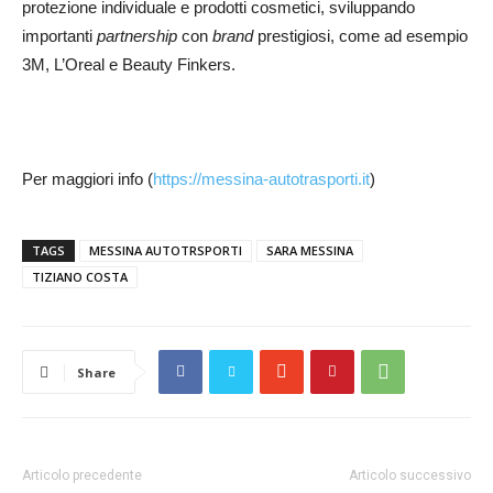
protezione individuale e prodotti cosmetici, sviluppando
importanti
partnership
con
brand
prestigiosi, come ad esempio
3M, L’Oreal e Beauty Finkers.
Per maggiori info (
https://messina-autotrasporti.it
)
TAGS
MESSINA AUTOTRSPORTI
SARA MESSINA
TIZIANO COSTA
Share
Articolo precedente
Articolo successivo