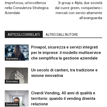
Imprefocus, un’eccellenza
3i group e Alpla, due società
nella Consulenza Strategica
dal cuore green, conquistano i
Aziendale
mercati con servizi altamente
all’avanguardia
ARTICOLI CORRELATI
ALTRO DALL'AUTORE
Privapol, sicurezza e servizi integrati
per le imprese: il modello multiservice
che semplifica la gestione aziendale
Economia
Un secolo di cantieri, tra tradizione e
visione innovativa
Economia
Civardi Vending, 40 anni di qualità e
territorio: quando il vending diventa
relazione
Economia