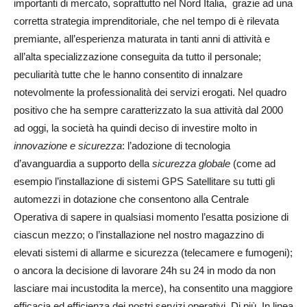
importanti di mercato, soprattutto nel Nord Italia, grazie ad una
corretta strategia imprenditoriale, che nel tempo di è rilevata
premiante, all’esperienza maturata in tanti anni di attività e
all’alta specializzazione conseguita da tutto il personale;
peculiarità tutte che le hanno consentito di innalzare
notevolmente la professionalità dei servizi erogati. Nel quadro
positivo che ha sempre caratterizzato la sua attività dal 2000
ad oggi, la società ha quindi deciso di investire molto in
innovazione e sicurezza
: l’adozione di tecnologia
d’avanguardia a supporto della
sicurezza globale
(come ad
esempio l’installazione di sistemi GPS Satellitare su tutti gli
automezzi in dotazione che consentono alla Centrale
Operativa di sapere in qualsiasi momento l’esatta posizione di
ciascun mezzo; o l’installazione nel nostro magazzino di
elevati sistemi di allarme e sicurezza (telecamere e fumogeni);
o ancora la decisione di lavorare 24h su 24 in modo da non
lasciare mai incustodita la merce), ha consentito una maggiore
efficacia ed efficienza dei nostri servizi operativi. Di più. In linea