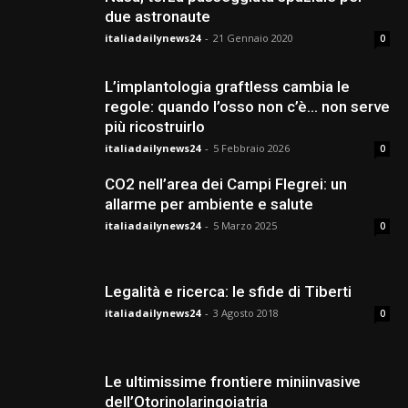
due astronaute
italiadailynews24
-
21 Gennaio 2020
0
L’implantologia graftless cambia le
regole: quando l’osso non c’è… non serve
più ricostruirlo
italiadailynews24
-
5 Febbraio 2026
0
CO2 nell’area dei Campi Flegrei: un
allarme per ambiente e salute
italiadailynews24
-
5 Marzo 2025
0
Legalità e ricerca: le sfide di Tiberti
italiadailynews24
-
3 Agosto 2018
0
Le ultimissime frontiere miniinvasive
dell’Otorinolaringoiatria