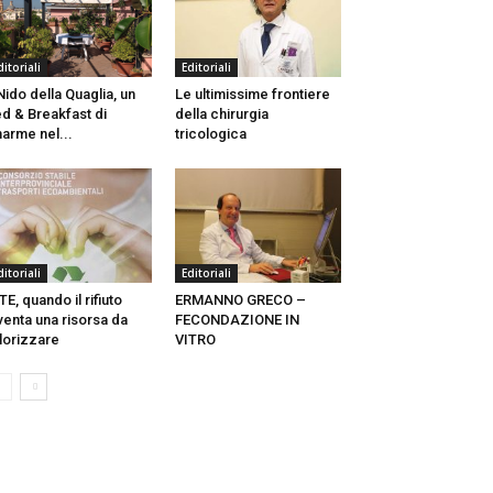
ditoriali
Editoriali
 Nido della Quaglia, un
Le ultimissime frontiere
d & Breakfast di
della chirurgia
arme nel...
tricologica
ditoriali
Editoriali
TE, quando il rifiuto
ERMANNO GRECO –
venta una risorsa da
FECONDAZIONE IN
lorizzare
VITRO