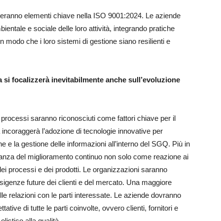
enteranno elementi chiave nella ISO 9001:2024. Le aziende
entale e sociale delle loro attività, integrando pratiche
 in modo che i loro sistemi di gestione siano resilienti e
a si focalizzerà inevitabilmente anche sull’evoluzione
i processi saranno riconosciuti come fattori chiave per il
incoraggerà l’adozione di tecnologie innovative per
ne e la gestione delle informazioni all’interno del SGQ. Più in
tanza del miglioramento continuo non solo come reazione ai
ei processi e dei prodotti. Le organizzazioni saranno
esigenze future dei clienti e del mercato. Una maggiore
elle relazioni con le parti interessate. Le aziende dovranno
tive di tutte le parti coinvolte, ovvero clienti, fornitori e
listico alla qualità.