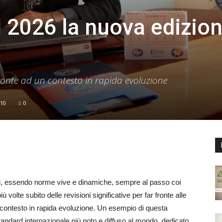
l 2026 la nuova edizio
1
fronte ad un contesto in rapida evoluzione
10
0
ai, essendo norme vive e dinamiche, sempre al passo coi
volte subito delle revisioni significative per far fronte alle
 contesto in rapida evoluzione. Un esempio di questa
andard internazionale più noto e diffuso al mondo, dedicato