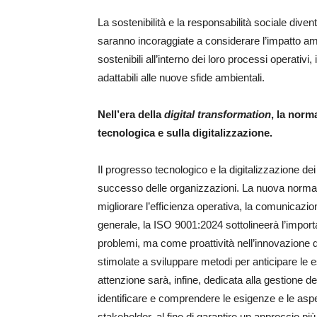
La sostenibilità e la responsabilità sociale div
saranno incoraggiate a considerare l’impatto ambi
sostenibili all’interno dei loro processi operativi,
adattabili alle nuove sfide ambientali.
Nell’era della
digital transformation
, la norm
tecnologica e sulla digitalizzazione.
Il progresso tecnologico e la digitalizzazione de
successo delle organizzazioni. La nuova norma 
migliorare l’efficienza operativa, la comunicazio
generale, la ISO 9001:2024 sottolineerà l’impor
problemi, ma come proattività nell’innovazione d
stimolate a sviluppare metodi per anticipare le 
attenzione sarà, infine, dedicata alla gestione d
identificare e comprendere le esigenze e le aspetta
stakeholder, al fine di garantire un approccio più o