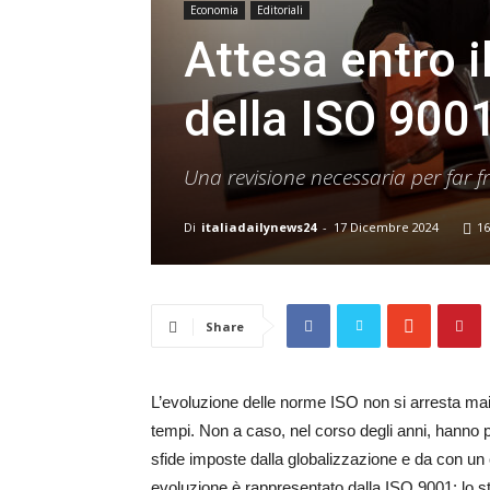
Economia
Editoriali
Attesa entro i
della ISO 900
Una revisione necessaria per far 
Di
italiadailynews24
-
17 Dicembre 2024
16
Share
L’evoluzione delle norme ISO non si arresta m
tempi. Non a caso, nel corso degli anni, hanno più 
sfide imposte dalla globalizzazione e da con un
evoluzione è rappresentato dalla ISO 9001: lo st