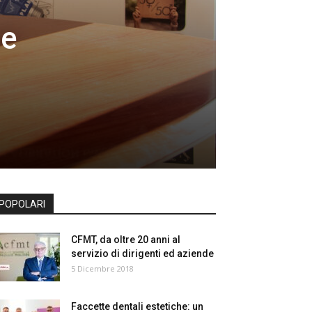
ne
POPOLARI
CFMT, da oltre 20 anni al
servizio di dirigenti ed aziende
5 Dicembre 2018
Faccette dentali estetiche: un