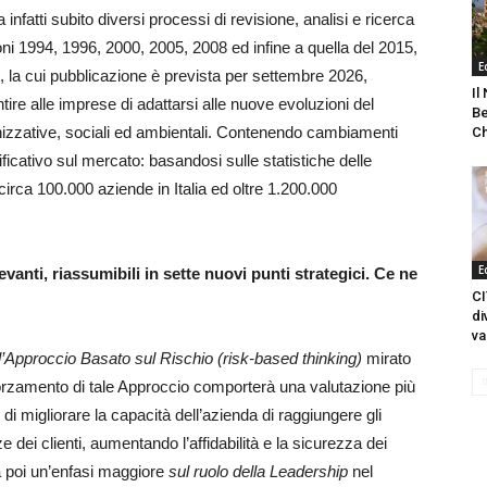
infatti subito diversi processi di revisione, analisi e ricerca
oni 1994, 1996, 2000, 2005, 2008 ed infine a quella del 2015,
E
, la cui pubblicazione è prevista per settembre 2026,
Il
tire alle imprese di adattarsi alle nuove evoluzioni del
Be
nizzative, sociali ed ambientali. Contenendo cambiamenti
Ch
ficativo sul mercato: basandosi sulle statistiche delle
circa 100.000 aziende in Italia ed oltre 1.200.000
E
vanti, riassumibili in sette nuovi punti strategici. Ce ne
CI
di
va
l’Approccio Basato sul Rischio (risk-based thinking)
mirato
rafforzamento di tale Approccio comporterà una valutazione più
e di migliorare la capacità dell’azienda di raggiungere gli
e dei clienti, aumentando l’affidabilità e la sicurezza dei
rà poi un’enfasi maggiore
sul ruolo della Leadership
nel