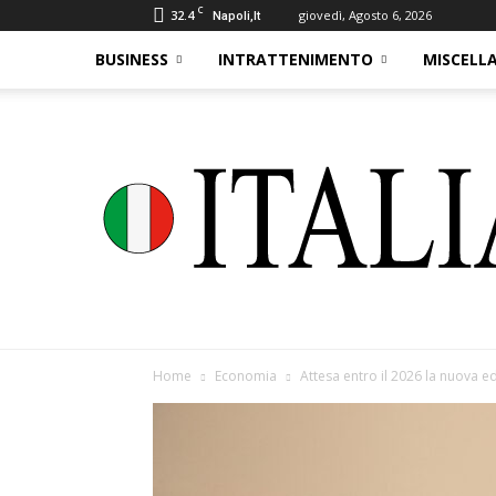
C
32.4
giovedì, Agosto 6, 2026
Napoli,It
BUSINESS
INTRATTENIMENTO
MISCELL
Home
Economia
Attesa entro il 2026 la nuova e