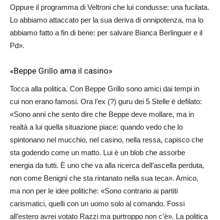
Oppure il programma di Veltroni che lui condusse: una fucilata.
Lo abbiamo attaccato per la sua deriva di onnipotenza, ma lo
abbiamo fatto a fin di bene: per salvare Bianca Berlinguer e il
Pd».
«Beppe Grillo ama il casino»
Tocca alla politica. Con Beppe Grillo sono amici dai tempi in
cui non erano famosi. Ora l’ex (?) guru dei 5 Stelle è defilato:
«Sono anni che sento dire che Beppe deve mollare, ma in
realtà a lui quella situazione piace: quando vedo che lo
spintonano nel mucchio, nel casino, nella ressa, capisco che
sta godendo come un matto. Lui è un blob che assorbe
energia da tutti. È uno che va alla ricerca dell’ascella perduta,
non come Benigni che sta rintanato nella sua teca». Amico,
ma non per le idee politiche: «Sono contrario ai partiti
carismatici, quelli con un uomo solo al comando. Fossi
all’estero avrei votato Razzi ma purtroppo non c’è». La politica