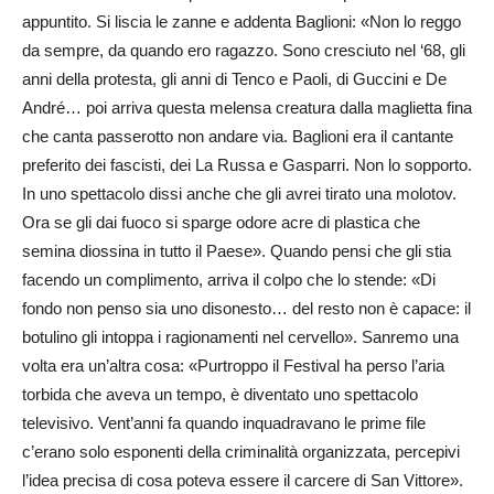
appuntito. Si liscia le zanne e addenta Baglioni: «Non lo reggo
da sempre, da quando ero ragazzo. Sono cresciuto nel ‘68, gli
anni della protesta, gli anni di Tenco e Paoli, di Guccini e De
André… poi arriva questa melensa creatura dalla maglietta fina
che canta passerotto non andare via. Baglioni era il cantante
preferito dei fascisti, dei La Russa e Gasparri. Non lo sopporto.
In uno spettacolo dissi anche che gli avrei tirato una molotov.
Ora se gli dai fuoco si sparge odore acre di plastica che
semina diossina in tutto il Paese». Quando pensi che gli stia
facendo un complimento, arriva il colpo che lo stende: «Di
fondo non penso sia uno disonesto… del resto non è capace: il
botulino gli intoppa i ragionamenti nel cervello». Sanremo una
volta era un’altra cosa: «Purtroppo il Festival ha perso l’aria
torbida che aveva un tempo, è diventato uno spettacolo
televisivo. Vent’anni fa quando inquadravano le prime file
c’erano solo esponenti della criminalità organizzata, percepivi
l’idea precisa di cosa poteva essere il carcere di San Vittore».