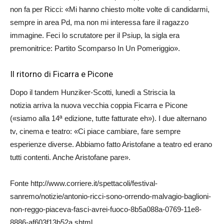
non fa per Ricci: «Mi hanno chiesto molte volte di candidarmi,
sempre in area Pd, ma non mi interessa fare il ragazzo
immagine. Feci lo scrutatore per il Psiup, la sigla era
premonitrice: Partito Scomparso In Un Pomeriggio».
Il ritorno di Ficarra e Picone
Dopo il tandem Hunziker-Scotti, lunedì a Striscia la
notizia arriva la nuova vecchia coppia Ficarra e Picone
(«siamo alla 14ª edizione, tutte fatturate eh»). I due alternano
tv, cinema e teatro: «Ci piace cambiare, fare sempre
esperienze diverse. Abbiamo fatto Aristofane a teatro ed erano
tutti contenti. Anche Aristofane pare».
Fonte http://www.corriere.it/spettacoli/festival-
sanremo/notizie/antonio-ricci-sono-orrendo-malvagio-baglioni-
non-reggo-piaceva-fasci-avrei-fuoco-8b5a088a-0769-11e8-
8886-af603f13b52a.shtml