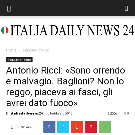
Home
Intrattenimento
Italia
Intrattenimento
Antonio Ricci: «Sono orrendo
e malvagio. Baglioni? Non lo
Daily
reggo, piaceva ai fasci, gli
avrei dato fuoco»
News
Di
italiadailynews24
-
6 Febbraio 2018
2552
0
Share