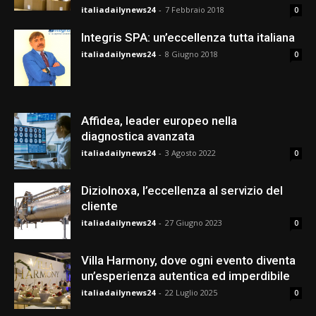
italiadailynews24
-
7 Febbraio 2018
0
Integris SPA: un’eccellenza tutta italiana
italiadailynews24
-
8 Giugno 2018
0
Affidea, leader europeo nella
diagnostica avanzata
italiadailynews24
-
3 Agosto 2022
0
DizioInoxa, l’eccellenza al servizio del
cliente
italiadailynews24
-
27 Giugno 2023
0
Villa Harmony, dove ogni evento diventa
un’esperienza autentica ed imperdibile
italiadailynews24
-
22 Luglio 2025
0