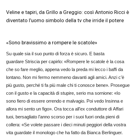
Veline e tapiri, da Grillo a Greggio: così Antonio Ricci è
diventato l’uomo simbolo della tv che irride il potere
«Sono bravissimo a rompere le scatole»
Su quale sia il suo punto di forza è sicuro. E basta
guardare Striscia per capirlo: «Rompere le scatole è la cosa
che so fare meglio, appena vedo la preda mi lecco i baffi da
lontano. Non mi fermo nemmeno davanti agli amici. Anzi c’è
più gusto, perché ti fa più male chi ti conosce bene». Prosegue
con il gusto e la capacità di stupire, serio ma sornione: «Io
sono fiero di essere orrendo e malvagio. Poi vedo Insinna e
allora mi sento un figo». Ora tocca all’ex conduttore di Affari
tuoi, bersagliato l’anno scorso per i suoi fuori onda pieni di
collera: «Se volete passare i dieci minuti peggiori della vostra
vita guardate il monologo che ha fatto da Bianca Berlinguer.