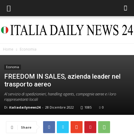
Home
Economia
Italia
Economia
FREEDOM IN SALES, azienda leader nel
trasporto aereo
Daily
Al servizio di spedizionieri, handling agents, compagnie aeree e i loro
rappresentanti locali
Di
italiadailynews24
-
28 Dicembre 2022
1085
0
News
Share