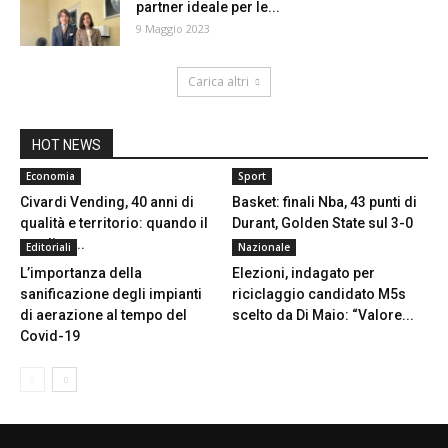
partner ideale per le...
9 Maggio 2023
Carica altri
HOT NEWS
Economia
Sport
Civardi Vending, 40 anni di
Basket: finali Nba, 43 punti di
qualità e territorio: quando il
Durant, Golden State sul 3-0
vending...
Editoriali
Nazionale
L’importanza della
Elezioni, indagato per
sanificazione degli impianti
riciclaggio candidato M5s
di aerazione al tempo del
scelto da Di Maio: “Valore...
Covid-19