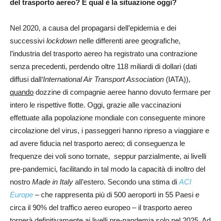
del trasporto aereo?
E qual è la situazione oggi?
Nel 2020, a causa del propagarsi dell’epidemia e dei
successivi
lockdown
nelle differenti aree geografiche,
l’industria del trasporto aereo ha registrato una contrazione
senza precedenti, perdendo oltre 118 miliardi di dollari (dati
diffusi dall
‘International Air Transport Association
(IATA)),
quando
dozzine di compagnie aeree hanno dovuto fermare per
intero le rispettive flotte. Oggi, grazie alle vaccinazioni
effettuate alla popolazione mondiale con conseguente minore
circolazione del virus, i passeggeri hanno ripreso a viaggiare e
ad avere fiducia nel trasporto aereo; di conseguenza le
frequenze dei voli sono tornate, seppur parzialmente, ai livelli
pre-pandemici, facilitando in tal modo la capacità di inoltro del
nostro
Made in Italy
all’estero. Secondo una stima di
ACI
Europe
– che rappresenta più di 500 aeroporti in 55 Paesi e
circa il 90% del traffico aereo europeo – il trasporto aereo
tornerà definitivamente ai livelli pre-pandemia solo nel 2025. Ad