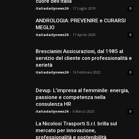
cuore dell’Italia
italiadailynews24
-
17 Luglio 2019
0
ANDROLOGIA: PREVENIRE e CURARSI
MEGLIO
italiadailynews24
-
17 Aprile 2020
0
Brescianini Assicurazioni, dal 1985 al
servizio del cliente con professionalità e
serietà
italiadailynews24
-
16 Febbraio 2022
0
Devup. L’impresa al femminile: energia,
passione e competenza nella
consulenza HR
italiadailynews24
-
6 Marzo 2025
0
La Nicolosi Trasporti S.r.l. brilla sul
mercato per innovazione,
professionalità e sostenibilità