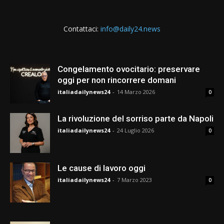
Contattaci:
info@daily24.news
Congelamento ovocitario: preservare
oggi per non rincorrere domani
italiadailynews24
-
14 Marzo 2026
0
La rivoluzione del sorriso parte da Napoli
italiadailynews24
-
24 Luglio 2026
0
Le cause di lavoro oggi
italiadailynews24
-
7 Marzo 2023
0