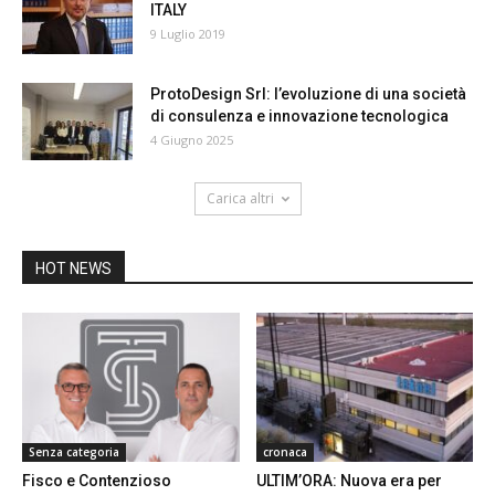
ITALY
9 Luglio 2019
ProtoDesign Srl: l’evoluzione di una società
di consulenza e innovazione tecnologica
4 Giugno 2025
Carica altri
HOT NEWS
Senza categoria
cronaca
Fisco e Contenzioso
ULTIM’ORA: Nuova era per