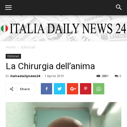
Home
Editoriali
Italia
Editoriali
La Chirurgia dell’anima
Di
italiadailynews24
-
1 Aprile 2019
2881
0
Daily
Share
News