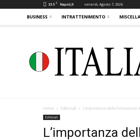
C
33.5
venerdì, Agosto 7, 2026
Napoli,It
BUSINESS
INTRATTENIMENTO
MISCELL
Home
Editoriali
L’importanza della formazione e
Editoriali
L’importanza del