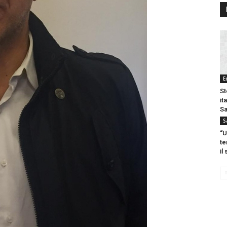
E
St
it
S
S
“U
te
il