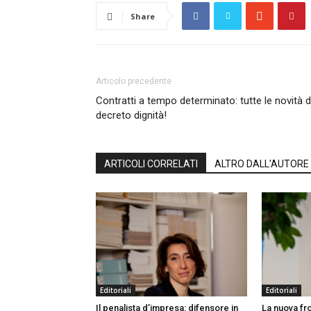
Share
Articolo precedente
Contratti a tempo determinato: tutte le novità d
decreto dignità!
ARTICOLI CORRELATI
ALTRO DALL'AUTORE
Editoriali
Editoriali
Il penalista d’impresa: difensore in
La nuova fro