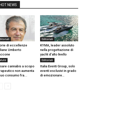
HOT NEWS
ditoriali
Editoriali
orie di eccellenze
KYMA, leader assoluto
aliane Umberto
nella progettazione di
accone
yacht d’alto livello
alute
Editoriali
sare cannabis a scopo
Italia Eventi Group, solo
rapeutico non aumenta
eventi esclusivi in grado
 suo consumo fra...
di emozionare…