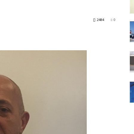
2484
0
Daily
News
24