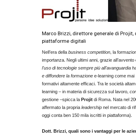
Marco Brizzi, direttore generale di Projit, 
piattaforme digitali
Nell’era della
business competition
, la formazio
importanza. Negli ultimi anni, grazie all’avvento d
l’uso di tecnologie sempre più all’avanguardia h
e diffondere la formazione
e-learning come mai pr
formativi altamente efficaci. Tra le società alta
learning – in materia di sicurezza sul lavoro,
co
gestione –spicca la
Projit
di Roma. Nata nel 200
affermato la propria
leadership
nel mercato di rif
oggi conta ben 150 mila iscritti in piattaforma).
Dott. Brizzi, quali sono i vantaggi per le a