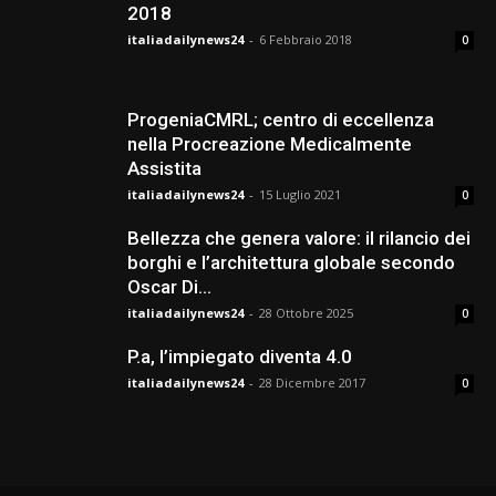
2018
italiadailynews24
-
6 Febbraio 2018
0
ProgeniaCMRL; centro di eccellenza
nella Procreazione Medicalmente
Assistita
italiadailynews24
-
15 Luglio 2021
0
Bellezza che genera valore: il rilancio dei
borghi e l’architettura globale secondo
Oscar Di...
italiadailynews24
-
28 Ottobre 2025
0
P.a, l’impiegato diventa 4.0
italiadailynews24
-
28 Dicembre 2017
0