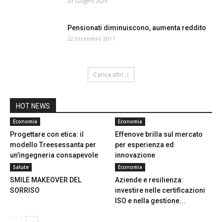
20 Giugno 2024
Pensionati diminuiscono, aumenta reddito
22 Dicembre 2017
Carica altri
HOT NEWS
Economia
Economia
Progettare con etica: il
Effenove brilla sul mercato
modello Treesessanta per
per esperienza ed
un’ingegneria consapevole
innovazione
Salute
Economia
SMILE MAKEOVER DEL
Aziende e resilienza:
SORRISO
investire nelle certificazioni
ISO e nella gestione...