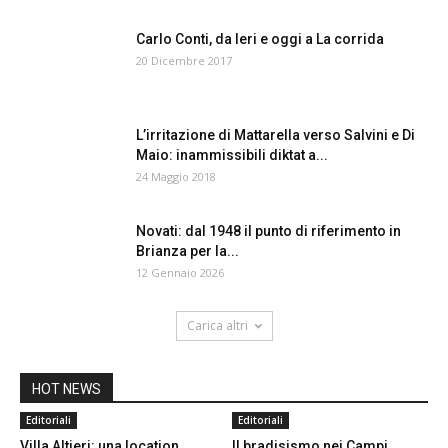
Carlo Conti, da Ieri e oggi a La corrida
20 Dicembre 2017
L’irritazione di Mattarella verso Salvini e Di
Maio: inammissibili diktat a...
24 Maggio 2018
Novati: dal 1948 il punto di riferimento in
Brianza per la...
12 Gennaio 2026
Carica altri
HOT NEWS
Editoriali
Editoriali
Villa Altieri: una location
Il bradisismo nei Campi