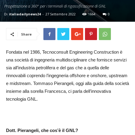
24
Progettazione a 360° per i terminali di rigassificazione di GNL
Di
italiadailynews24
-
27 Settembre 2022
1664
0
Share
Fondata nel 1986, Tecnoconsult Engineering Construction è
una società di ingegneria multidisciplinare che fornisce servizi
sia all’industria petrolifera e del gas che a quella delle
rinnovabili coprendo l’ingegneria offshore e onshore, upstream
e midstream. Tommaso Pierangeli, oggi alla guida della società
insieme alla sorella Francesca, ci parla dell’innovativa
tecnologia GNL.
Dott. Pierangeli, che cos’è il GNL?