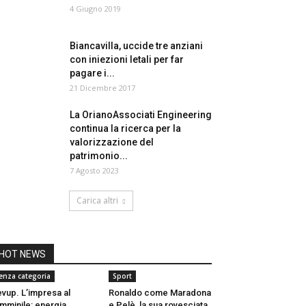
4 Giugno 2019
Biancavilla, uccide tre anziani
con iniezioni letali per far
pagare i...
21 Dicembre 2017
La OrianoAssociati Engineering
continua la ricerca per la
valorizzazione del
patrimonio...
7 Agosto 2023
Carica altri
HOT NEWS
enza categoria
Sport
vup. L’impresa al
Ronaldo come Maradona
mminile: energia,
e Pelè, la sua rovesciata