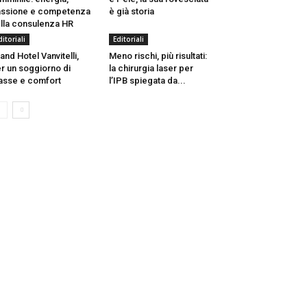
ssione e competenza
è già storia
lla consulenza HR
ditoriali
Editoriali
and Hotel Vanvitelli,
Meno rischi, più risultati:
r un soggiorno di
la chirurgia laser per
asse e comfort
l’IPB spiegata da...