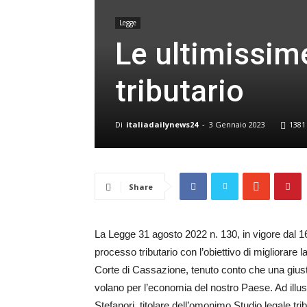
Legge
Le ultimissime
tributario
Di
italiadailynews24
-
3 Gennaio 2023
1381
Share
La Legge 31 agosto 2022 n. 130, in vigore dal 16
processo tributario con l’obiettivo di migliorare l
Corte di Cassazione, tenuto conto che una giusti
volano per l’economia del nostro Paese. Ad illus
Stefanori, titolare dell’omonimo Studio legale tri