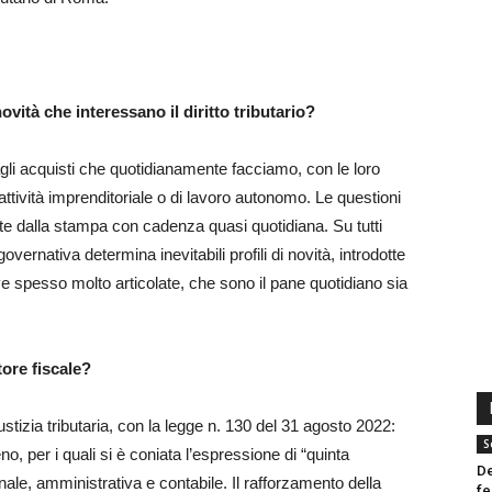
ovità che interessano il diritto tributario?
dagli acquisti che quotidianamente facciamo, con le loro
l’attività imprenditoriale o di lavoro autonomo. Le questioni
tate dalla stampa con cadenza quasi quotidiana. Su tutti
ernativa determina inevitabili profili di novità, introdotte
ve spesso molto articolate, che sono il pane quotidiano sia
ore fiscale?
iustizia tributaria, con la legge n. 130 del 31 agosto 2022:
S
o, per i quali si è coniata l’espressione di “quinta
De
nale, amministrativa e contabile. Il rafforzamento della
fe