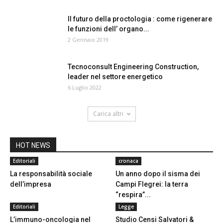
Il futuro della proctologia : come rigenerare
le funzioni dell’ organo...
2 Gennaio 2019
Tecnoconsult Engineering Construction,
leader nel settore energetico
6 Luglio 2022
Carica altri
HOT NEWS
Editoriali
cronaca
La responsabilità sociale
Un anno dopo il sisma dei
dell’impresa
Campi Flegrei: la terra
“respira”...
Editoriali
Legge
L’immuno-oncologia nel
Studio Censi Salvatori &