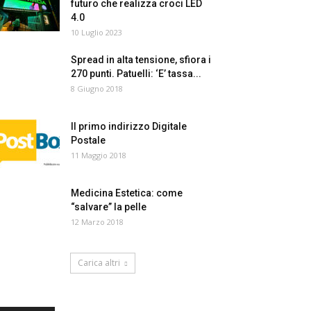
futuro che realizza croci LED
4.0
10 Luglio 2023
Spread in alta tensione, sfiora i
270 punti. Patuelli: ‘E’ tassa...
8 Giugno 2018
Il primo indirizzo Digitale
Postale
11 Maggio 2018
Medicina Estetica: come
“salvare” la pelle
12 Marzo 2018
Carica altri