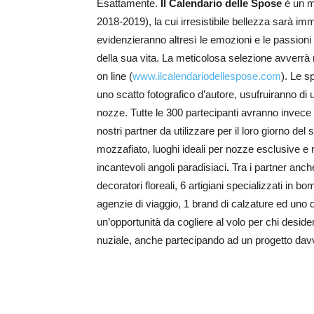
Esattamente.
Il Calendario delle Spose
è un m
2018-2019), la cui irresistibile bellezza sarà immo
evidenzieranno altresì le emozioni e le passion
della sua vita. La meticolosa selezione avverrà 
on line (
www.ilcalendariodellespose.com
). Le s
uno scatto fotografico d’autore, usufruiranno di 
nozze. Tutte le 300 partecipanti avranno invece
nostri partner da utilizzare per il loro giorno de
mozzafiato, luoghi ideali per nozze esclusive e r
incantevoli angoli paradisiaci
.
Tra i partner anche
decoratori floreali, 6 artigiani specializzati in 
agenzie di viaggio, 1 brand di calzature ed uno 
un’opportunità da cogliere al volo per chi desid
nuziale, anche partecipando ad un progetto dav