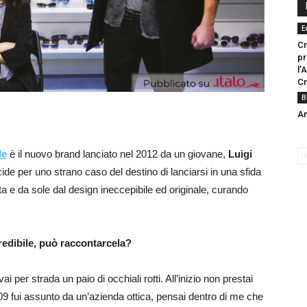
E
Cr
pr
l’
Cr
B
An
le
è il nuovo brand lanciato nel 2012 da un giovane,
Luigi
de per uno strano caso del destino di lanciarsi in una sfida
sta e da sole dal design ineccepibile ed originale, curando
credibile, può raccontarcela?
vai per strada un paio di occhiali rotti. All’inizio non prestai
09 fui assunto da un’azienda ottica, pensai dentro di me che