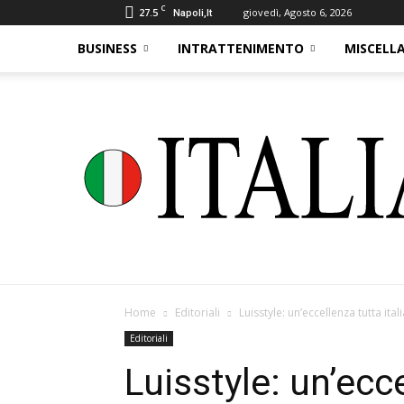
C
27.5
giovedì, Agosto 6, 2026
Napoli,It
BUSINESS
INTRATTENIMENTO
MISCELL
Home
Editoriali
Luisstyle: un’eccellenza tutta ital
Editoriali
Luisstyle: un’ecce