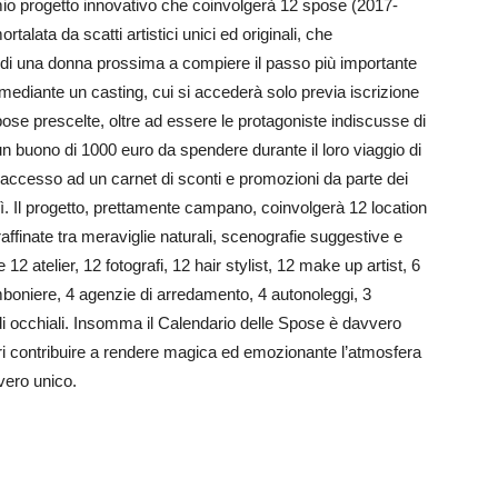
io progetto innovativo che coinvolgerà 12 spose (2017-
rtalata da scatti artistici unici ed originali, che
i di una donna prossima a compiere il passo più importante
mediante un casting, cui si accederà solo previa iscrizione
pose prescelte, oltre ad essere le protagoniste indiscusse di
un buono di 1000 euro da spendere durante il loro viaggio di
 accesso ad un carnet di sconti e promozioni da parte dei
l sì. Il progetto, prettamente campano, coinvolgerà 12 location
affinate tra meraviglie naturali, scenografie suggestive e
 12 atelier, 12 fotografi, 12 hair stylist, 12 make up artist, 6
bomboniere, 4 agenzie di arredamento, 4 autonoleggi, 3
di occhiali. Insomma il Calendario delle Spose è davvero
eri contribuire a rendere magica ed emozionante l’atmosfera
vero unico.