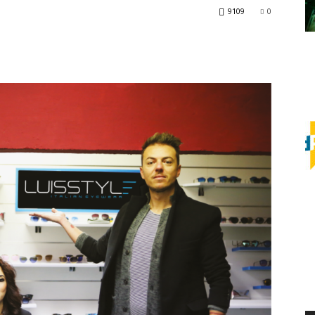
9109
0
Daily
News
24