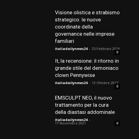
Visione olistica e strabismo
strategico: le nuove
coordinate della
governance nelle imprese
familiari
italiadailynews24
-
25 Febbraio 2026
0
It, la recensione: il ritorno in
grande stile del demoniaco
clown Pennywise
italiadailynews24
-
13 Ottobre 2017
0
EMSCULPT NEO, il nuovo
trattamento per la cura
della diastasi addominale
italiadailynews24
-
17 Novembre 2021
0