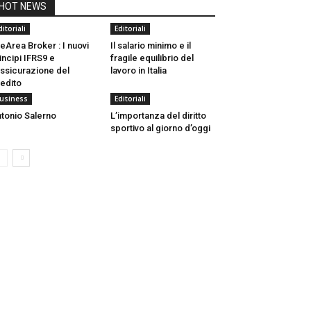
HOT NEWS
ditoriali
Editoriali
eArea Broker : I nuovi
Il salario minimo e il
incipi IFRS9 e
fragile equilibrio del
Assicurazione del
lavoro in Italia
edito
usiness
Editoriali
tonio Salerno
L’importanza del diritto
sportivo al giorno d’oggi