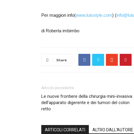
Per maggiori info(
www.luisstyle.com
) (
info@lui
di Roberta imbimbo
Share
Articolo precedente
Le nuove frontiere della chirurgia mini-invasiva
dell’apparato digerente e dei tumori del colon
retto
ARTICOLI CORRELATI
ALTRO DALL'AUTORE