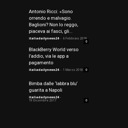
Antonio Ricci: «Sono
orrendo e malvagio.
Baglioni? Non lo reggo,
piaceva ai fasci, gli...
italiadailynews24
-
6 Febbraio 2018
0
BlackBerry World verso
l’addio, via le app a
pagamento
italiadailynews24
-
1 Marzo 2018
0
Bimba dalle ‘labbra blu’
guarita a Napoli
italiadailynews24
-
19 Dicembre 2017
0