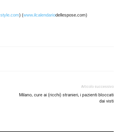
sstyle.com
) (
www.ilcalendario
dellespose.com)
Articolo successivo
Milano, cure ai (ricchi) stranieri, i pazienti bloccati
dai visti