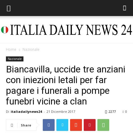
Home
Nazionale
Italia
Nazionale
Biancavilla, uccide tre anziani
con iniezioni letali per far
Daily
pagare i funerali a pompe
funebri vicine a clan
News
Di
italiadailynews24
-
21 Dicembre 2017
2277
0
Share