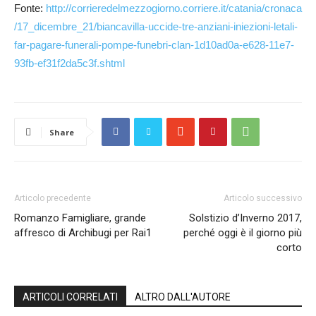
Fonte:
http://corrieredelmezzogiorno.corriere.it/catania/cronaca
/17_dicembre_21/biancavilla-uccide-tre-anziani-iniezioni-letali-
far-pagare-funerali-pompe-funebri-clan-1d10ad0a-e628-11e7-
93fb-ef31f2da5c3f.shtml
Share
Articolo precedente
Articolo successivo
Romanzo Famigliare, grande
Solstizio d’Inverno 2017,
affresco di Archibugi per Rai1
perché oggi è il giorno più
corto
ARTICOLI CORRELATI
ALTRO DALL'AUTORE