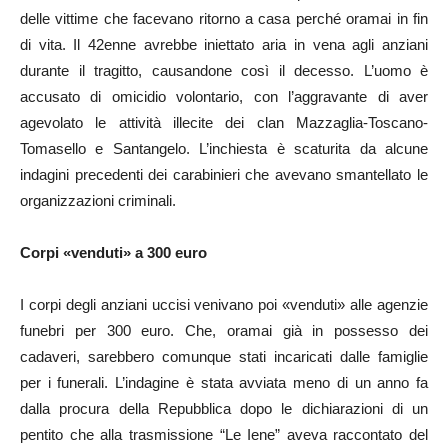
delle vittime che facevano ritorno a casa perché oramai in fin
di vita. Il 42enne avrebbe iniettato aria in vena agli anziani
durante il tragitto, causandone così il decesso. L’uomo è
accusato di omicidio volontario, con l’aggravante di aver
agevolato le attività illecite dei clan Mazzaglia-Toscano-
Tomasello e Santangelo. L’inchiesta è scaturita da alcune
indagini precedenti dei carabinieri che avevano smantellato le
organizzazioni criminali.
Corpi «venduti» a 300 euro
I corpi degli anziani uccisi venivano poi «venduti» alle agenzie
funebri per 300 euro. Che, oramai già in possesso dei
cadaveri, sarebbero comunque stati incaricati dalle famiglie
per i funerali. L’indagine è stata avviata meno di un anno fa
dalla procura della Repubblica dopo le dichiarazioni di un
pentito che alla trasmissione “Le Iene” aveva raccontato del