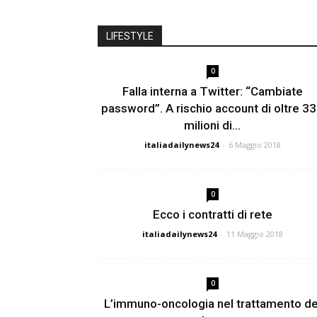
LIFESTYLE
0
Falla interna a Twitter: “Cambiate
password”. A rischio account di oltre 3
milioni di...
italiadailynews24
-
6 Maggio 2018
0
Ecco i contratti di rete
italiadailynews24
-
11 Maggio 2018
0
L’immuno-oncologia nel trattamento de