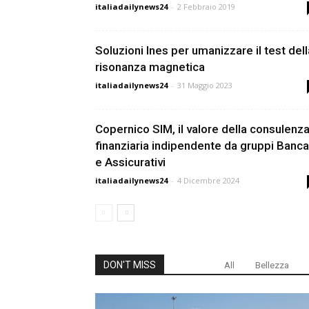
italiadailynews24
-
2 Febbraio 2019
Soluzioni Ines per umanizzare il test dell
risonanza magnetica
italiadailynews24
-
31 Maggio 2023
Copernico SIM, il valore della consulenz
finanziaria indipendente da gruppi Banca
e Assicurativi
italiadailynews24
-
4 Dicembre 2024
DON'T MISS
All
Bellezza