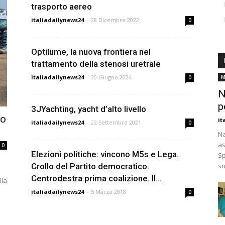
trasporto aereo
italiadailynews24
-
28 Dicembre 2022
0
Optilume, la nuova frontiera nel
trattamento della stenosi uretrale
italiadailynews24
-
20 Giugno 2024
M
0
N
p
3JYachting, yacht d’alto livello
io
it
italiadailynews24
-
22 Settembre 2021
0
Na
as
0
Elezioni politiche: vincono M5s e Lega.
Sp
Crollo del Partito democratico.
so
Centrodestra prima coalizione. Il...
lla
italiadailynews24
-
5 Marzo 2018
0