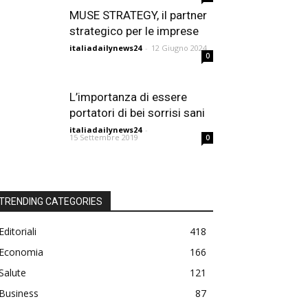
MUSE STRATEGY, il partner
strategico per le imprese
italiadailynews24
-
12 Giugno 2024
0
L’importanza di essere
portatori di bei sorrisi sani
italiadailynews24
-
15 Settembre 2019
0
TRENDING CATEGORIES
Editoriali
418
Economia
166
Salute
121
Business
87