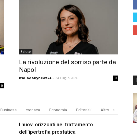
Daily
Salute
La rivoluzione del sorriso parte da
Napoli
italiadailynews24
-
24 Luglio 2026
0
News
0
Business
cronaca
Economia
Editoriali
Altro
I nuovi orizzonti nel trattamento
24
dell’ipertrofia prostatica