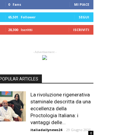
0
Fans
MI PIACE
65,501
Follower
SEGUI
28,300
Iscritti
ISCRIVITI
- Advertisement -
POPULAR ARTICLES
La rivoluzione rigenerativa
staminale descritta da una
eccellenza della
Proctologia Italiana: i
vantaggi delle...
italiadailynews24
-
29 Giugno 2025
0