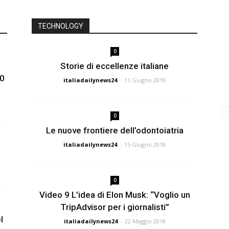
TECHNOLOGY
0
Storie di eccellenze italiane
30
italiadailynews24
-
11 Giugno 2019
0
Le nuove frontiere dell’odontoiatria
italiadailynews24
-
15 Giugno 2018
0
Video 9 L’idea di Elon Musk: “Voglio un
TripAdvisor per i giornalisti”
l
italiadailynews24
-
22 Maggio 2018