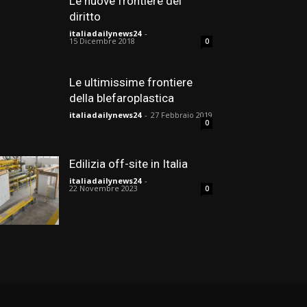
Le nuove frontiere del
diritto
italiadailynews24
-
15 Dicembre 2018
0
Le ultimissime frontiere
della blefaroplastica
italiadailynews24
-
27 Febbraio 2019
0
Edilizia off-site in Italia
italiadailynews24
-
22 Novembre 2023
0