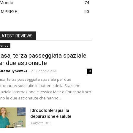
Mondo
74
IMPRESE
50
LATEST REVIEWS
ondo
asa, terza passeggiata spaziale
er due astronaute
aliadailynews24
-
21 Gennaio 2020
0
sa, terza passeggiata spaziale per due
tronaute: sostituite le batterie della Stazione
aziale Internazionale Jessica Meir e Christina Koch
no le due astronaute che hanno...
Idrocolonterapia: la
depurazione è salute
3 Agosto 2018