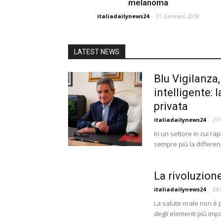
melanoma
italiadailynews24
-
31 Gennaio 2018
LATEST NEWS
Blu Vigilanza
intelligente: 
privata
italiadailynews24
-
27 
In un settore in cui ra
sempre più la differenz
La rivoluzion
italiadailynews24
-
24 
La salute orale non è p
degli elementi più imp