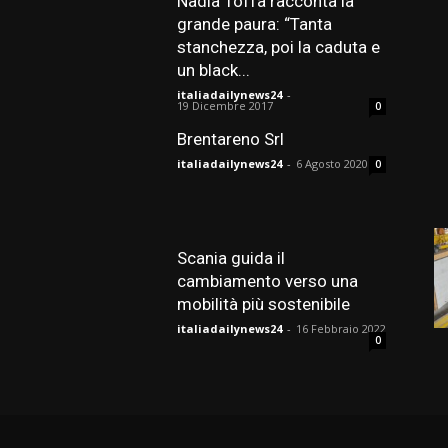
Nadia Toffa racconta la
grande paura: “Tanta
stanchezza, poi la caduta e
un black...
italiadailynews24
-
19 Dicembre 2017
0
Brentareno Srl
italiadailynews24
-
6 Agosto 2020
0
Scania guida il
cambiamento verso una
mobilità più sostenibile
italiadailynews24
-
16 Febbraio 2022
0