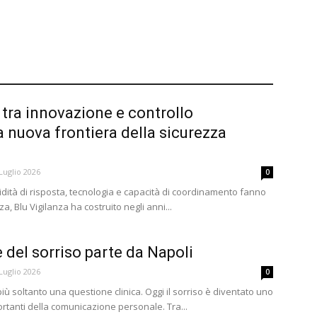
, tra innovazione e controllo
la nuova frontiera della sicurezza
Luglio 2026
0
pidità di risposta, tecnologia e capacità di coordinamento fanno
a, Blu Vigilanza ha costruito negli anni...
e del sorriso parte da Napoli
Luglio 2026
0
iù soltanto una questione clinica. Oggi il sorriso è diventato uno
ortanti della comunicazione personale. Tra...