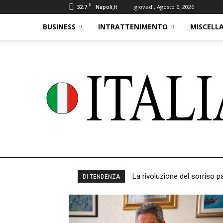
C
32.7
giovedì, Agosto 6, 2026
Napoli,It
BUSINESS
INTRATTENIMENTO
MISCELL
La rivoluzione del sorriso p
DI TENDENZA