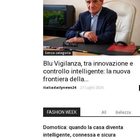
Senza categoria
Blu Vigilanza, tra innovazione e
controllo intelligente: la nuova
frontiera della...
italiadailynews24
-
27 Luglio 2026
FASHION WEEK
All
Bellezza
Domotica: quando la casa diventa
intelligente, connessa e sicura