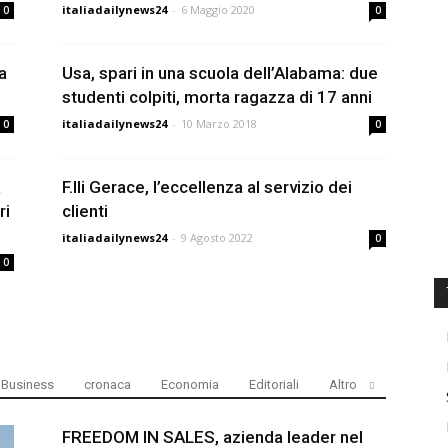
italiadailynews24
-
6 Maggio 2020
0
0
a
Usa, spari in una scuola dell’Alabama: due
studenti colpiti, morta ragazza di 17 anni
italiadailynews24
-
10 Marzo 2018
0
0
a
F.lli Gerace, l’eccellenza al servizio dei
ri
clienti
italiadailynews24
-
9 Agosto 2022
0
0
Business
cronaca
Economia
Editoriali
Altro
FREEDOM IN SALES, azienda leader nel