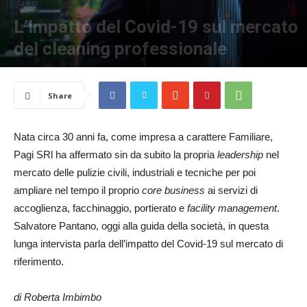
Lavoro
24
L’impatto del Covid-19 sul mercato
del cleaning professionale
Di
italiadailynews24
-
7 Luglio 2021
1725
0
Share
Nata circa 30 anni fa, come impresa a carattere Familiare,
Pagi SRl ha affermato sin da subito la propria
leadership
nel
mercato delle pulizie civili, industriali e tecniche per poi
ampliare nel tempo il proprio
core business
ai servizi di
accoglienza, facchinaggio, portierato e
facility management
.
Salvatore Pantano, oggi alla guida della società, in questa
lunga intervista parla dell’impatto del Covid-19 sul mercato di
riferimento.
di Roberta Imbimbo