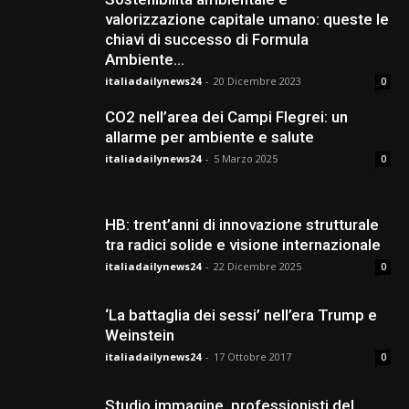
valorizzazione capitale umano: queste le
chiavi di successo di Formula
Ambiente...
italiadailynews24
-
20 Dicembre 2023
0
CO2 nell’area dei Campi Flegrei: un
allarme per ambiente e salute
italiadailynews24
-
5 Marzo 2025
0
HB: trent’anni di innovazione strutturale
tra radici solide e visione internazionale
italiadailynews24
-
22 Dicembre 2025
0
‘La battaglia dei sessi’ nell’era Trump e
Weinstein
italiadailynews24
-
17 Ottobre 2017
0
Studio immagine, professionisti del