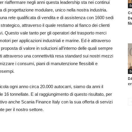
r riaffermare negli anni questa leadership sta nei continui
E
a di progettazione modulare, unico nella nostra industria.
Co
na rete qualificata di vendita e di assistenza con 1600 sedi
De
fi
trategico, attraverso il quale restiamo al fianco dei clienti
vi. Questo vale tanto per gli operatori del trasporto merci
motori per applicazioni industriali e marine. Ed è attraverso
roposta di valore in soluzioni all’interno delle quali sempre
lti attraverso una connettività resa standard sui nostri mezzi
timizzare i consumi, piani di manutenzione flessibili e
 esempi.
E
DA
cr
icola ogni anno circa 20.000 autocarri, siamo da anni il
e 16 tonnellate. E al raggiungimento di questo risultato, per
tivo anche Scania Finance Italy con la sua offerta di servizi
te per il nostro settore.