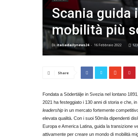
Scania guida 
mobilità più s
Di
italiadailynews24
-
16 Febbraio 2022
123
Share
Fondata a Södertälje in Svezia nel lontano 1891,
2021 ha festeggiato i 130 anni di storia e che, i
leadership
in un mercato fortemente competitivo, 
elevata qualità. Con i suoi 50mila dipendenti dislo
Europa e America Latina, guida la transizione v
attivamente per creare un mondo di mobilità miglior