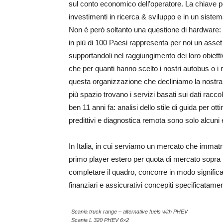
sul conto economico dell’operatore. La chiave pe
investimenti in ricerca & sviluppo e in un sistem
Non è però soltanto una questione di hardware: u
in più di 100 Paesi rappresenta per noi un asset s
supportandoli nel raggiungimento dei loro obietti
che per quanti hanno scelto i nostri autobus o i 
questa organizzazione che decliniamo la nostra p
più spazio trovano i servizi basati sui dati racco
ben 11 anni fa: analisi dello stile di guida per ot
predittivi e diagnostica remota sono solo alcuni
In Italia, in cui serviamo un mercato che immatr
primo player estero per quota di mercato sopra l
completare il quadro, concorre in modo significa
finanziari e assicurativi concepiti specificatamen
Scania truck range – alternative fuels with PHEV
Scania L 320 PHEV 6×2