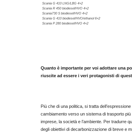
Scania G 410 LNG/LBG 4×2
Scania R 450 biodiesel/HVO 4×2
Scania730 S biodiesel/HVO 4×2
Scania G 410 biodiesel/HVO/ethanol 6×2
Scania P 280 biodiesel/HVO 4×2
Quanto è importante per voi adottare una po
riuscite ad essere i veri protagonisti di ques
Più che di una politica, si tratta dell’espression
cambiamento verso un sistema di trasporto più s
imprese, la società e l’ambiente. Per tradurre que
degli obiettivi di decarbonizzazione di breve e m