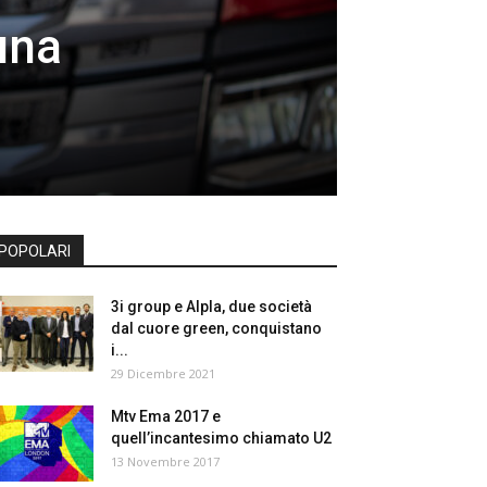
una
POPOLARI
3i group e Alpla, due società
dal cuore green, conquistano
i...
29 Dicembre 2021
Mtv Ema 2017 e
quell’incantesimo chiamato U2
13 Novembre 2017