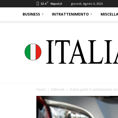
C
32.4
giovedì, Agosto 6, 2026
Napoli,It
BUSINESS
INTRATTENIMENTO
MISCELL
Home
Editoriali
Scania guida il cambiamento ver