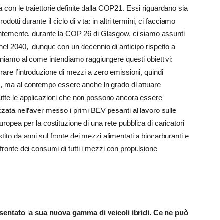
a con le traiettorie definite dalla COP21. Essi riguardano sia
odotti durante il ciclo di vita: in altri termini, ci facciamo
ecentemente, durante la COP 26 di Glasgow, ci siamo assunti
 nel 2040, dunque con un decennio di anticipo rispetto a
eniamo al come intendiamo raggiungere questi obiettivi:
re l’introduzione di mezzi a zero emissioni, quindi
, ma al contempo essere anche in grado di attuare
 tutte le applicazioni che non possono ancora essere
izzata nell’aver messo i primi BEV pesanti al lavoro sulle
uropea per la costituzione di una rete pubblica di caricatori
ito da anni sul fronte dei mezzi alimentati a biocarburanti e
fronte dei consumi di tutti i mezzi con propulsione
esentato la sua nuova gamma di veicoli ibridi. Ce ne può